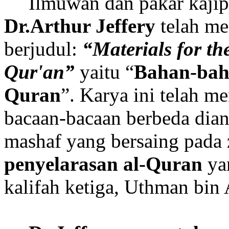
Ilmuwan dan pakar kajip
Dr.Arthur Jeffery
telah me
berjudul:
“Materials for the
Qur'an”
yaitu “
Bahan-baha
Quran
”. Karya ini telah 
bacaan-bacaan berbeda dian
mashaf yang bersaing pad
penyelarasan al-Quran
yan
kalifah ketiga, Uthman bin 