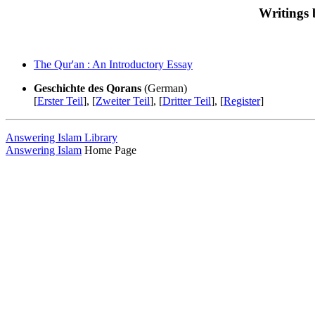
Writings
The Qur'an : An Introductory Essay
Geschichte des Qorans
(German)
[
Erster Teil
], [
Zweiter Teil
], [
Dritter Teil
], [
Register
]
Answering Islam Library
Answering Islam
Home Page