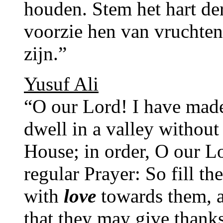
houden. Stem het hart d
voorzie hen van vruchte
zijn.”
Yusuf Ali
“O our Lord! I have made
dwell in a valley without
House; in order, O our Lo
regular Prayer: So fill t
with
love
towards them, a
that they may give thanks