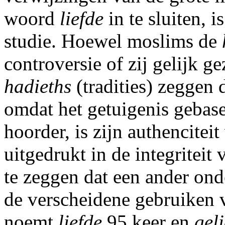
woord
liefde
in te sluiten, 
studie. Hoewel moslims de
controversie of zij gelijk g
hadieths
(tradities) zeggen 
omdat het getuigenis gebase
hoorder, is zijn authencitei
uitgedrukt in de integriteit
te zeggen dat een ander on
de verscheidene gebruiken v
noemt
liefde
95 keer en
gel