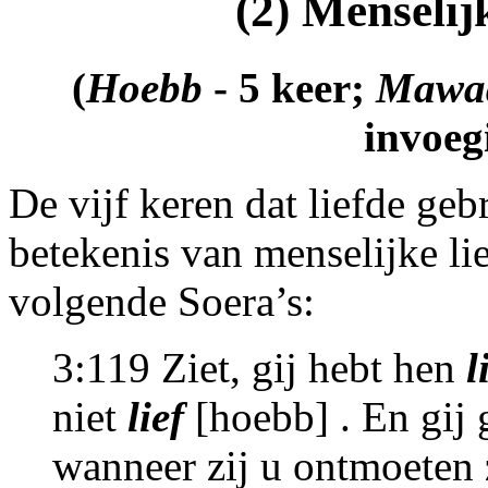
(2) Menselijk
(
Hoebb
- 5 keer;
Mawa
invoeg
De vijf keren dat liefde geb
betekenis van menselijke l
volgende Soera’s:
3:119 Ziet, gij hebt hen
l
niet
lief
[hoebb] . En gij 
wanneer zij u ontmoeten 