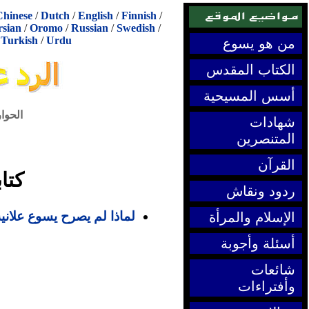
Chinese
/
Dutch
/
English
/
Finnish
/
rsian
/
Oromo
/
Russian
/
Swedish
/
/
Turkish
/
Urdu
من هو يسوع
الكتاب المقدس
أسس المسيحية
الحوا
شهادات
المتنصرين
القرآن
كتا
ردود ونقاش
لماذا لم يصرح يسوع علاني
الإسلام والمرأة
أسئلة وأجوبة
شائعات
وأفتراءات