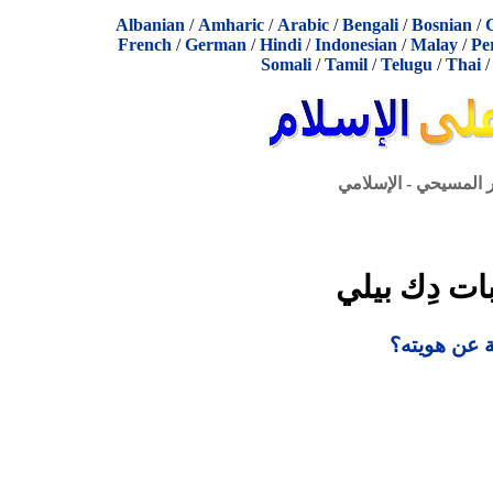
Albanian
/
Amharic
/
Arabic
/
Bengali
/
Bosnian
/
French
/
German
/
Hindi
/
Indonesian
/
Malay
/
Pe
Somali
/
Tamil
/
Telugu
/
Thai
ر المسيحي - الإسلامي
بات دِك بيلي
ة عن هويته؟