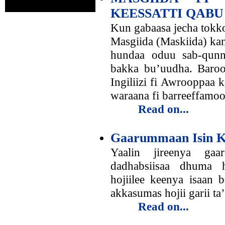
KEESSATTI QABU
Kun gabaasa jecha tokko
Masgiida (Maskiida) ka
hundaa oduu sab-qunn
bakka bu’uudha. Baroo
Ingiliizi fi Awrooppaa 
waraana fi barreeffamo
Read on...
Gaarummaan Isin Ke
Yaalin jireenya gaar
dadhabsiisaa dhuma 
hojiilee keenya isaan 
akkasumas hojii garii ta
Read on...