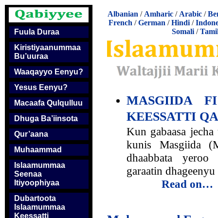
Albanian
/
Amharic
/
Arabic
/
Be
French
/
German
/
Hindi
/
Indone
Somali
/
Tami
Fuula Duraa
Kiristiyaanummaa
Bu’uuraa
Waaqayyo Eenyu?
Yesus Eenyu?
MASGIIDA F
Macaafa Qulqulluu
KEESSATTI Q
Dhuga Ba’iinsota
Kun gabaasa jecha t
Qur’aana
kunis Masgiida (
Muhaammad
dhaabbata yeroo 
Islaamummaa
garaatin dhageenyu
Seenaa
Read on…
Itiyoophiyaa
Dubartoota
Islaamummaa
Keessatti