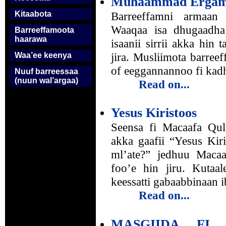
Muhaammad Ergamaa
Barreeffamni armaa
Kitaabota
Waaqaa isa dhugaadha 
Barreeffamoota
haarawa
isaanii sirrii akka hin 
jira. Musliimota barre
Waa’ee keenya
of eeggannannoo fi kadh
Nuuf barreessaa
(nuun wal’argaa)
Read on...
Yesus Kiristoos
Seensa fi Macaafa Qul
akka gaafii “Yesus Kir
ml’ate?” jedhuu Macaa
foo’e hin jiru. Kutaa
keessatti gabaabbinaan 
Read on...
MASGIIDA FI