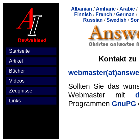
Albanian
/
Amharic
/
Arabic
/
Finnish
/
French
/
German
/
Russian
/
Swedish
/
Som
Startseite
Kontakt zu
Artikel
Bücher
webmaster(at)answer
Videos
Sollten Sie das wün
Zeugnisse
Webmaster mit
Links
Programmen
GnuPG