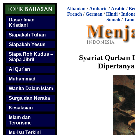
Albanian
/
Amharic
/
Arabic
/
Be
French
/
German
/
Hindi
/
Indone
Somali
/
Tami
Dasar Iman
Kristiani
Siapakah Tuhan
Siapakah Yesus
Siapa Roh Kudus –
Syariat Qurban D
Siapa Jibril
Dipertanya
Al Qur'an
Muhammad
Wanita Dalam Islam
Surga dan Neraka
Kesaksian
Islam dan
Terorisme
Isu-Isu Terkini