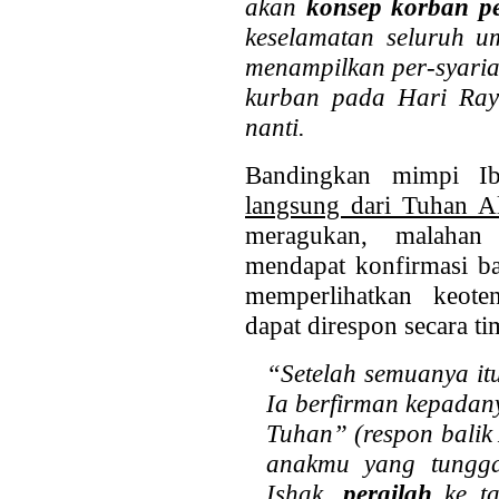
akan
konsep korban p
keselamatan seluruh u
menampilkan per-syaria
kurban pada Hari Ray
nanti.
Bandingkan mimpi I
langsung dari Tuhan A
meragukan, malahan
mendapat konfirmasi ba
memperlihatkan keote
dapat direspon secara ti
“Setelah semuanya it
Ia berfirman kepadan
Tuhan” (respon balik
anakmu yang tunggal
Ishak,
pergilah
ke ta