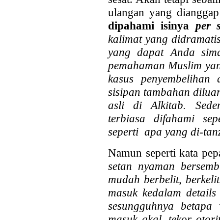
ulangan yang dianggap
dipahami isinya
per 
kalimat yang didramatis
yang dapat Anda sima
pemahaman Muslim yang 
kasus penyembelihan 
sisipan tambahan dilua
asli di Alkitab. Sed
terbiasa difahami se
seperti apa yang
di-tan
Namun seperti kata pep
setan nyaman bersembu
mudah berbelit, berkeli
masuk kedalam details
sesungguhnya betapa w
masuk akal, tekor otori