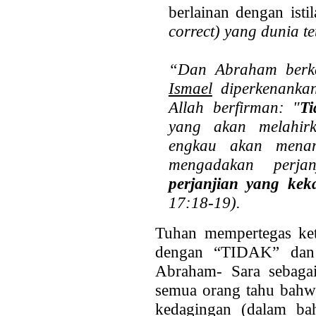
berlainan dengan ist
correct) yang dunia t
“Dan Abraham berka
Ismael
diperkenanka
Allah berfirman: "
Ti
yang akan melahirk
engkau akan men
mengadakan perja
perjanjian yang kek
17:18-19).
Tuhan mempertegas ket
dengan “TIDAK” dan 
Abraham- Sara sebaga
semua orang tahu bahwa
kedagingan (dalam bah