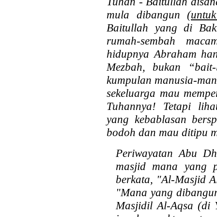
Tuhan - Baitullah disa
mula dibangun
(untu
Baitullah yang di Ba
rumah-sembah macam
hidupnya Abraham han
Mezbah, bukan “bait-
kumpulan manusia-manus
sekeluarga mau mempe
Tuhannya! Tetapi lih
yang kebablasan bersp
bodoh dan mau ditipu 
Periwayatan Abu Dha
masjid mana yang p
berkata, "Al-Masjid 
"Mana yang dibangun 
Masjidil Al-Aqsa (di