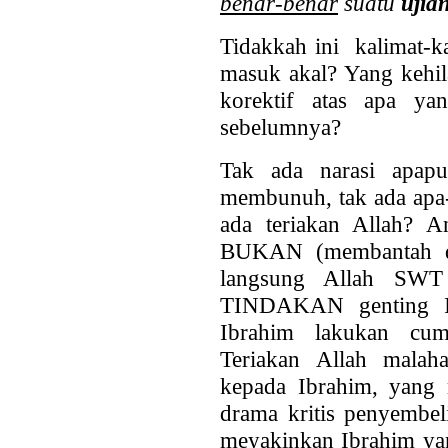
benar-benar
suatu
ujia
Tidakkah ini kalimat-ka
masuk akal? Yang kehil
korektif atas apa y
sebelumnya?
Tak ada narasi apapu
membunuh, tak ada apa-a
ada teriakan Allah? 
BUKAN (membantah d
langsung Allah SW
TINDAKAN genting Ib
Ibrahim lakukan cum
Teriakan Allah malah
kepada Ibrahim, yang 
drama kritis penyembel
meyakinkan Ibrahim yan