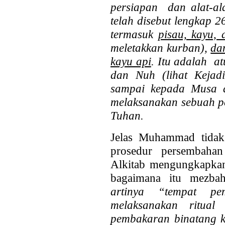
persiapan dan alat-al
telah disebut lengkap 
termasuk
pisau, kayu,
meletakkan kurban),
da
kayu api
. Itu adalah a
dan Nuh (lihat Kejad
sampai kepada Musa da
melaksanakan sebuah p
Tuhan.
Jelas Muhammad tidak
prosedur persembaha
Alkitab mengungkapkan 
bagaimana itu mezba
artinya “tempat pe
melaksanakan ritual
pembakaran binatang ku