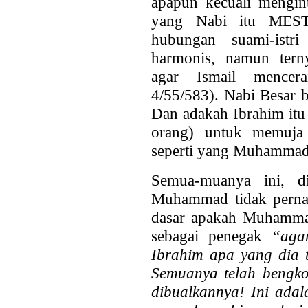
apapun kecuali mengint
yang Nabi itu MEST
hubungan suami-istr
harmonis, namun terny
agar Ismail mencera
4/55/583). Nabi Besar 
Dan adakah Ibrahim itu
orang) untuk memuja
seperti yang Muhammad
Semua-muanya ini, d
Muhammad tidak perna
dasar apakah Muhammad
sebagai penegak
“aga
Ibrahim apa yang dia 
Semuanya telah bengkok
dibualkannya! Ini adal