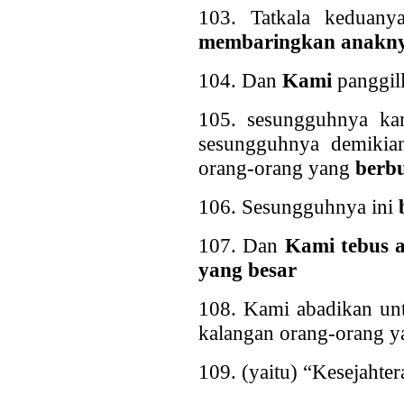
103. Tatkala keduany
membaringkan anakn
104. Dan
Kami
panggill
105. sesungguhnya k
sesungguhnya demikia
orang-orang yang
berbu
106. Sesungguhnya ini
107. Dan
Kami tebus
yang besar
108. Kami abadikan unt
kalangan orang-orang y
109. (yaitu) “Kesejahte