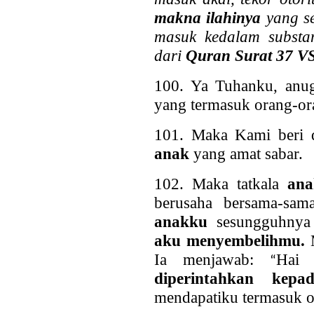
makna ilahinya
yang se
masuk kedalam substan
dari
Quran Surat 37 VS
100. Ya Tuhanku, anug
yang termasuk orang-or
101. Maka Kami beri 
anak
yang amat sabar.
102. Maka tatkala
ana
berusaha bersama-sa
anakku
sesungguhny
aku menyembelihmu.
Ia menjawab:
Hai 
“
diperintahkan kepa
mendapatiku termasuk o