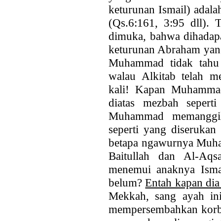
keturunan Ismail) adal
(Qs.6:161, 3:95 dll). 
dimuka, bahwa dihadapa
keturunan Abraham yang
Muhammad tidak tahu 
walau Alkitab telah m
kali! Kapan Muhammad
diatas mezbah sepert
Muhammad memangg
seperti yang diserukan
betapa ngawurnya Muh
Baitullah dan Al-Aqs
menemui anaknya Ismai
belum?
Entah kapan dia
Mekkah, sang ayah in
mempersembahkan korba