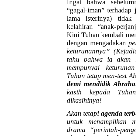
Ingat bahwa sebelum
“gagal-iman” terhadap 
lama isterinya) tida
kelahiran “anak-perja
Kini Tuhan kembali me
dengan mengadakan
pe
keturunannya” (Kejad
tahu bahwa ia akan 
mempunyai keturunan 
Tuhan tetap men-test Ab
demi mendidik Abra
kasih kepada Tuha
dikasihinya!
Akan tetapi
agenda ter
untuk menampilkan m
drama “perintah-peng