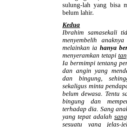
sulung-lah yang bisa m
belum lahir.
Kedua
Ibrahim samasekali ti
menyembelih anaknya 
melainkan ia
hanya be
menyeramkan tetapi
ta
Ia bermimpi tentang pe
dan angin yang menda
dan bingung, sehin
sekaligus minta pendap
belum dewasa. Tentu sa
bingung dan memper
terhadap dia. Sang ana
yang tepat adalah
sang
sesuatu yang jelas-j