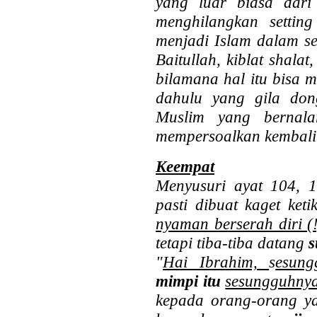
yang luar biasa dar
menghilangkan settin
menjadi Islam dalam set
Baitullah, kiblat shalat
bilamana hal itu bisa 
dahulu yang gila do
Muslim yang bernalar
mempersoalkan kembal
Keempat
Menyusuri ayat 104, 
pasti dibuat kaget ket
nyaman berserah diri (
tetapi tiba-tiba datang
s
"
Hai Ibrahim,
s
esun
mimpi itu
sesungguhny
kepada orang-orang 