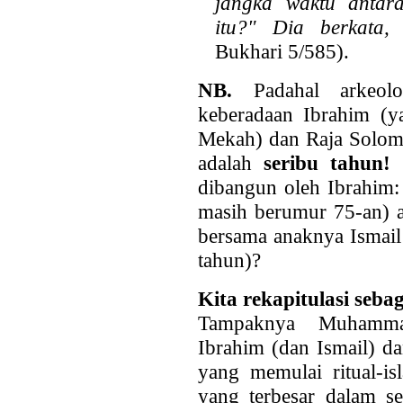
jangka waktu anta
itu?" Dia berkata
Bukhari 5/585).
NB.
Padahal arkeolog
keberadaan Ibrahim (y
Mekah) dan Raja Solom
adalah
seribu tahun!
dibangun oleh Ibrahim:
masih berumur 75-an) 
bersama anaknya Ismail 
tahun)?
Kita rekapitulasi se
Tampaknya Muhamma
Ibrahim (dan Ismail) d
yang memulai ritual-is
yang terbesar dalam s