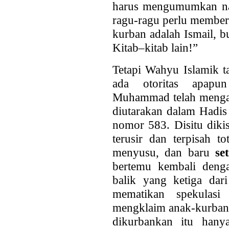
harus mengumumkan nam
ragu-ragu perlu member
kurban adalah Ismail, b
Kitab–kitab lain!”
Tetapi Wahyu Islamik ta
ada otoritas apapu
Muhammad telah mengado
diutarakan dalam Hadis
nomor 583. Disitu diki
terusir dan terpisah t
menyusu, dan baru
se
bertemu kembali denga
balik yang ketiga dari
mematikan spekulas
mengklaim anak-kurban i
dikurbankan itu hany