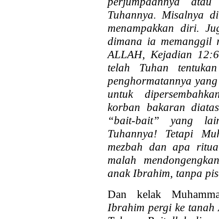
perjumpaannya atau 
Tuhannya. Misalnya d
menampakkan diri. Ju
dimana ia memanggil
ALLAH, Kejadian 12:6-
telah Tuhan tentuka
penghormatannya yang p
untuk dipersembahk
korban bakaran diata
“bait-bait” yang l
Tuhannya! Tetapi Mu
mezbah dan apa ritua
malah mendongengkan
anak Ibrahim, tanpa pi
Dan kelak Muhamm
Ibrahim pergi ke tana