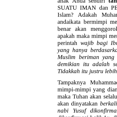
anak Anda sendiri
ta
SUATU IMAN dan PE
Islam? Adakah Muha
andaikata bermimpi me
benar akan menggorok
apakah maka mimpi mem
perintah
wajib bagi I
yang hanya berdasarka
Muslim beriman yang
demikian itu adalah 
Tidakkah itu justru leb
Tampaknya Muhammad
mimpi-mimpi yang dia
maka Tuhan akan selal
akan dinyatakan
berkal
nabi Yusuf dikonfirm