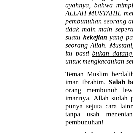
ayahnya, bahwa mimpi 
ALLAH MUSTAHIL membi
pembunuhan seorang ana
tidak main-main sepert
suatu
kekejian
yang pa
seorang Allah. Musta
itu pasti
bukan datang
untuk mengkacaukan se
Teman Muslim berdalih
iman Ibrahim.
Salah b
orang membunuh lew
imannya. Allah sudah 
punya sejuta cara lai
tanpa usah menenta
pembunuhan!