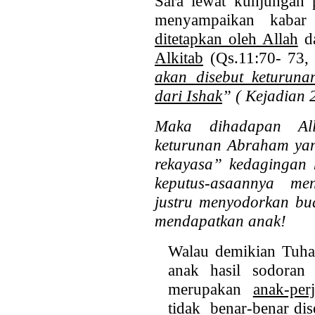
Sara lewat kunjungan p
menyampaikan kabar
ditetapkan oleh Allah
da
Alkitab
(Qs.11:70- 73, 
akan disebut keturun
dari Ishak
” ( Kejadian 
Maka dihadapan Alla
keturunan Abraham yan
rekayasa” kedagingan 
keputus-asaannya men
justru menyodorkan b
mendapatkan anak!
Walau demikian Tuha
anak hasil sodoran
merupakan
anak-per
tidak benar-benar di