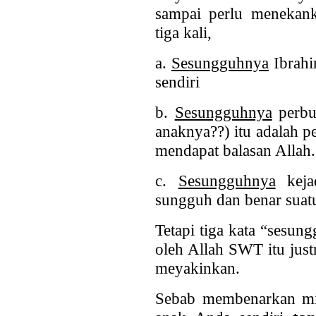
sampai perlu menek
tiga kali,
a.
Sesungguhnya
Ibrahi
sendiri
b.
Sesungguhnya
perbu
anaknya??) itu adalah p
mendapat balasan Allah.
c.
Sesungguhnya
kejad
sungguh dan benar suatu
Tetapi tiga kata “sesun
oleh Allah SWT itu jus
meyakinkan.
Sebab membenarkan mi