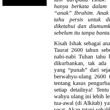
hanya berkata dalam 
“anak” Ibrahim. Anak
tahu persis untuk di
diketahui dan diumumk
sebelum itu tanpa bant
Kisah Ishak sebagai ana
Taurat 2600 tahun se
nabi-nabi Tuhan tahu 
dikurbankan, tak ada c
yang “punah” dari se
berwahyu-ulang 2600
tentang kasus pengurba
setiap detailnya! Ten
wahyu ulang ini lebih 
tua-awal (di Alkitab) y
sesat. Akan tetapi seba