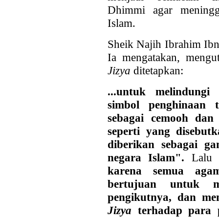
Dhimmi agar mening
Islam.
Sheik Najih Ibrahim Ib
Ia mengatakan, mengu
Jizya
ditetapkan:
...untuk melindung
simbol penghinaan 
sebagai cemooh dan
seperti yang disebu
diberikan sebagai ga
negara Islam".
Lalu
karena semua aga
bertujuan untuk 
pengikutnya, dan m
Jizya
terhadap para p