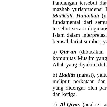
Pandangan tersebut dia
mazhab yurisprudensi I
Malikiah, Hanbiliah
(m
fundamental dari sem
tersebut secara dogmat
Islam dalam interpreta
berasal dari 4 sumber, ya
a)
Qur'an
(dibacakan a
komunitas Muslim yang 
Allah yang diyakini didi
b)
Hadith
(narasi), yait
meliputi perkataan d
yang didengar oleh par
dan ketiga.
c)
Al-Qiyas
(analogi at