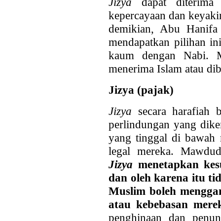
Jizya
dapat diterima
kepercayaan dan keyak
demikian, Abu Hanifa
mendapatkan pilihan in
kaum dengan Nabi. Me
menerima Islam atau d
Jizya (pajak)
Jizya
secara harafiah b
perlindungan yang dik
yang tinggal di bawah 
legal mereka. Mawdu
Jizya
menetapkan kesu
dan oleh karena itu ti
Muslim boleh menggan
atau kebebasan mere
penghinaan dan penu