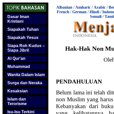
Albanian
/
Amharic
/
Arabic
/
Be
French
/
German
/
Hindi
/
Indone
Somali
/
Tami
Dasar Iman
Kristiani
Siapakah Tuhan
Siapakah Yesus
Siapa Roh Kudus –
Hak-Hak Non Mus
Siapa Jibril
Ole
Al Qur'an
Muhammad
Wanita Dalam Islam
PENDAHULUAN
Surga dan Neraka
Kesaksian
Belum lama ini telah di
non Muslim yang harus 
Islam dan
Terorisme
Kebanyakan dari buku-
yang kelihatannya b
Isu-Isu Terkini