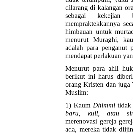
dilarang di kalangan or
sebagai kekejian 
mempraktekkannya seca
himbauan untuk murtad.
menurut Muraghi, ka
adalah para penganut p
mendapat perlakuan yan
Menurut para ahli huku
berikut ini harus dib
orang Kristen dan juga 
Muslim:
1) Kaum
Dhimmi
tida
baru, kuil, atau s
merenovasi gereja-gere
ada, mereka tidak diij