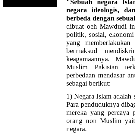
"Sebuah negara Isl
negara ideologis, da
berbeda dengan sebua
dibuat oeh Mawdudi ini
politik, sosial, ekono
yang memberlakukan h
bermaksud mendiskr
keagamaannya. Mawdu
Muslim Pakistan ter
perbedaan mendasar ant
sebagai berikut:
1) Negara Islam adalah 
Para penduduknya dibag
mereka yang percaya p
orang non Muslim yait
negara.