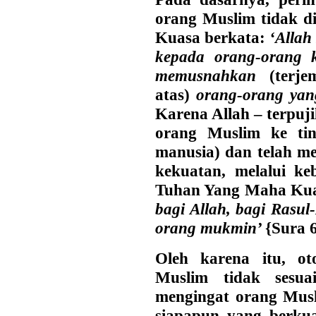
orang Muslim tidak d
Kuasa berkata:
‘Allah
kepada orang-orang 
memusnahkan
(terj
atas)
orang-orang ya
Karena Allah – terpuji
orang Muslim ke tin
manusia) dan telah m
kekuatan, melalui k
Tuhan Yang Maha Kua
bagi Allah, bagi Rasu
orang mukmin’
{Sura 6
Oleh karena itu, ot
Muslim tidak sesua
mengingat orang Musl
siapapun yang berkua