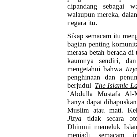
dipandang sebagai w
walaupun mereka, dalam
negara itu.
Sikap semacam itu men
bagian penting komunit
merasa betah berada di 
kaumnya sendiri, dan
mengetahui bahwa
Jiz
penghinaan dan penu
berjudul
The Islamic L
`Abdulla Mustafa Al
hanya dapat dihapuskan
Muslim atau mati. K
Jizya
tidak secara ot
Dhimmi memeluk Islam.
menjadi semacam i