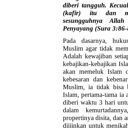
diberi tangguh. Kecua
(kafir) itu dan m
sesungguhnya All
Penyayang (Sura 3:86-
Pada dasarnya, huku
Muslim agar tidak me
Adalah kewajiban seti
kebajikan-kebajikan Is
akan memeluk Islam d
kebesaran dan kebenar
Muslim, ia tidak bisa b
Islam, pertama-tama ia 
diberi waktu 3 hari untu
dalam kemurtadannya,
propertinya disita, dan 
diijinkan untuk menikah