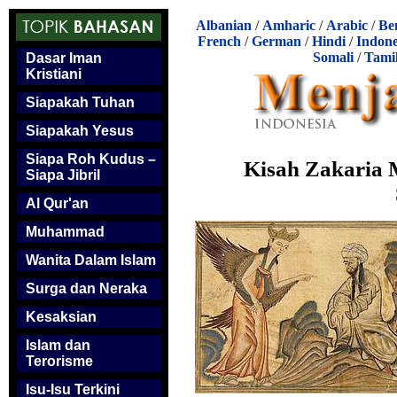
Albanian
/
Amharic
/
Arabic
/
Be
French
/
German
/
Hindi
/
Indone
Somali
/
Tami
Dasar Iman
Kristiani
Siapakah Tuhan
Siapakah Yesus
Siapa Roh Kudus –
Kisah Zakaria M
Siapa Jibril
Al Qur'an
Muhammad
Wanita Dalam Islam
Surga dan Neraka
Kesaksian
Islam dan
Terorisme
Isu-Isu Terkini