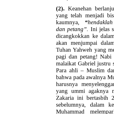
(2).
Keanehan berlanju
yang telah menjadi bi
kaumnya,
“
hendakla
dan
petang”.
Ini jelas
dicangkokkan ke dalam
akan menjumpai dalam 
Tuhan Yahweh yang meny
pagi dan petang! Nabi 
malaikat Gabriel justru 
Para ahli – Muslim d
bahwa pada awalnya Mu
harusnya menyelenggar
yang ummi agaknya me
Zakaria ini bertasbih 
sebelumnya, dalam keti
Muhammad melempark