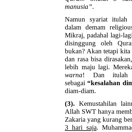
manusia”
.
Namun syariat itulah
dalam
demam religio
Mikraj, padahal lagi-lag
disinggung oleh Qura
bukan? Akan tetapi kita
dan rasa bisa dirasaka
lebih maju lagi. Mer
warna
! Dan itulah
sebagai
“kesalahan di
diam-diam.
(3).
Kemustahilan lain
Allah SWT hanya memb
Zakaria yang kurang be
3 hari saja
. Muhammad