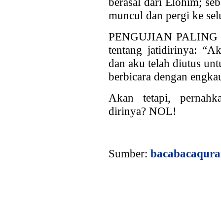
berasal dari Elohim; se
muncul dan pergi ke sel
PENGUJIAN PALING SE
tentang jatidirinya: “
dan aku telah diutus unt
berbicara dengan engka
Akan tetapi, pernahka
dirinya? NOL!
Sumber:
bacabacaqura