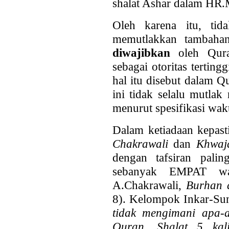
shalat Ashar dalam HR.
Oleh karena itu, tida
memutlakkan tambahan
diwajibkan
oleh Qura
sebagai otoritas tertin
hal itu disebut dalam 
ini tidak selalu mutlak
menurut spesifikasi wak
Dalam ketiadaan kepast
Chakrawali
dan
Khwa
dengan tafsiran palin
sebanyak EMPAT wak
A.Chakrawali,
Burhan 
8). Kelompok Inkar-Su
tidak mengimani apa-
Quran.
Shalat 5 kal