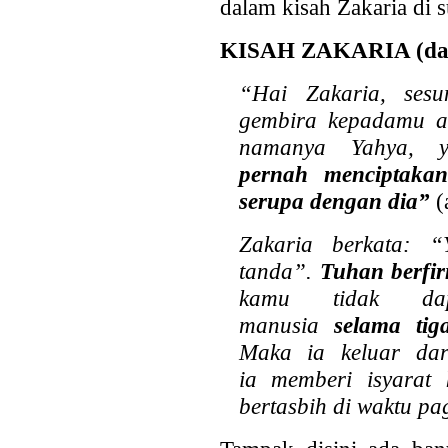
dalam kisah Zakaria di 
KISAH ZAKARIA (dal
“Hai Zakaria, ses
gembira kepadamu a
namanya Yahya, 
pernah
menciptaka
serupa dengan dia”
(
Zakaria berkata: “
tanda”.
Tuhan berfi
kamu tidak dap
manusia
selama ti
Maka ia keluar dar
ia
memberi isyarat
bertasbih di waktu p