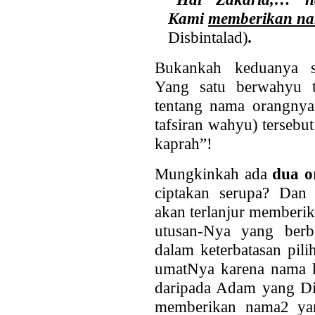
Kami
memberikan
n
Disbintalad)
.
Bukankah keduanya sa
Yang satu berwahyu t
tentang nama orangnya.
tafsiran wahyu) tersebu
kaprah”!
Mungkinkah ada
dua 
ciptakan serupa? Dan
akan terlanjur memberi
utusan-Nya yang berb
dalam keterbatasan pi
umatNya karena nama k
daripada Adam yang Dia
memberikan nama2 yan