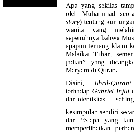
Apa yang sekilas tamp
oleh Muhammad seora
story
) tentang kunjunga
wanita yang melahi
sepenuhnya bahwa Musl
apapun tentang klaim k
Malaikat Tuhan, semen
jadian” yang dicangk
Maryam di Quran.
Disini,
Jibril-Qurani
terhadap
Gabriel-Injili
d
dan otentisitas — sehi
kesimpulan sendiri seca
dan “Siapa yang lain
memperlihatkan perba