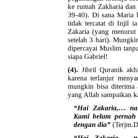
ke rumah Zakharia dan 
39-40). Di sana Maria 
tidak tercatat di Injil
Zakaria (yang menurut J
setelah 3 hari). Mungki
dipercayai Muslim tanpa
siapa Gabriel!
(4).
Jibril Quranik ak
karena terlanjur menya
mungkin bisa diterima 
yang Allah sampaikan ka
“Hai Zakaria,… na
Kami belum perna
dengan dia”
(Terjm.D
“Hai Zakaria,… n