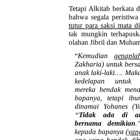
Tetapi Alkitab berkata 
bahwa segala peristiwa
tutur para saksi mata 
tak mungkin terhapusk
olahan Jibril dan Muha
“
Kemudian
genapla
Zakharia) untuk bers
anak laki-laki…. Mak
kedelapan untuk
mereka
hendak mena
bapanya, tetapi ib
dinamai Yohanes (
“
Tidak ada di a
bernama
demikian
.
kepada bapanya (
yan
apa yang hendak di