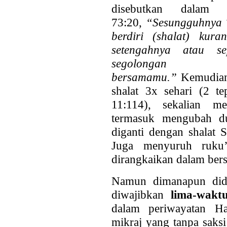
disebutkan dalam
73:20,
“Sesungguhnya 
berdiri (shalat) kur
setengahnya atau se
segolongan
bersamamu.”
Kemudia
shalat 3x sehari (2 t
11:114), sekalian me
termasuk mengubah d
diganti dengan shalat 
Juga menyuruh ruku’
dirangkaikan dalam bers
Namun dimanapun dida
diwajibkan
lima-wakt
dalam periwayatan Had
mikraj yang tanpa saksi