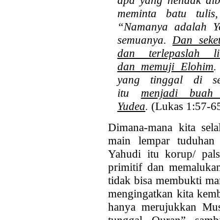
meminta batu tulis,
“Namanya adalah
Y
semuanya.
Dan seke
dan terlepaslah l
dan
memuji Elohim
.
yang tinggal di s
itu
menjadi buah 
Yudea
.
(Lukas 1:57-6
Dimana-mana kita sel
main lempar tuduhan 
Yahudi itu korup/ pal
primitif dan memalukan
tidak bisa membukti man
mengingatkan kita kemb
hanya merujukkan Mush
tunggal Quran” samb