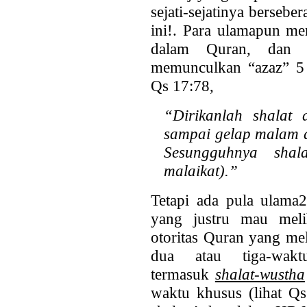
sejati-sejatinya bersebe
ini!. Para ulamapun me
dalam Quran, dan 
memunculkan “azaz” 5 w
Qs 17:78,
“Dirikanlah shalat d
sampai gelap
malam d
Sesungguhnya sha
malaikat).”
Tetapi ada pula ulama2
yang justru mau meli
otoritas Quran yang mel
dua atau tiga-wak
termasuk
shalat-wustha
waktu khusus (lihat Q