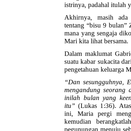
istrinya, padahal itulah 
Akhirnya, masih ada 
tentang “bisu 9 bulan” 
mana yang sengaja dik
Mari kita lihat bersama.
Dalam maklumat Gabrie
suatu kabar sukacita dar
pengetahuan keluarga M
“Dan sesungguhnya, El
mengandung seorang an
inilah bulan yang kee
itu”
(Lukas
1:36). Ata
ini, Maria pergi meng
kemudian berangkatla
pegunungan menuju sebu