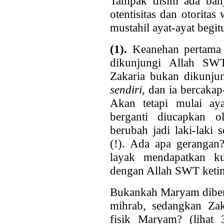
Tampak disini ada ban
otentisitas dan otorita
mustahil ayat-ayat begit
(1).
Keanehan pertama 
dikunjungi Allah SWT
Zakaria bukan dikunjun
sendiri
, dan ia bercaka
Akan tetapi mulai a
berganti diucapkan 
berubah jadi laki-laki
(!). Ada apa gerangan
layak mendapatkan ku
dengan Allah SWT keti
Bukankah Maryam diberi
mihrab, sedangkan Zak
fisik Maryam? (lihat