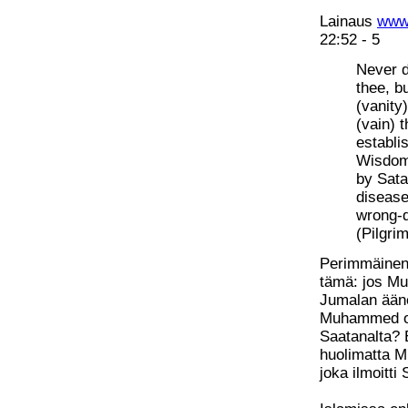
Lainaus
www.
22:52 - 5
Never d
thee, b
(vanity)
(vain) 
establi
Wisdom
by Sata
disease
wrong-d
(Pilgri
Perimmäinen 
tämä: jos M
Jumalan ääne
Muhammed ole
Saatanalta? 
huolimatta M
joka ilmoitti