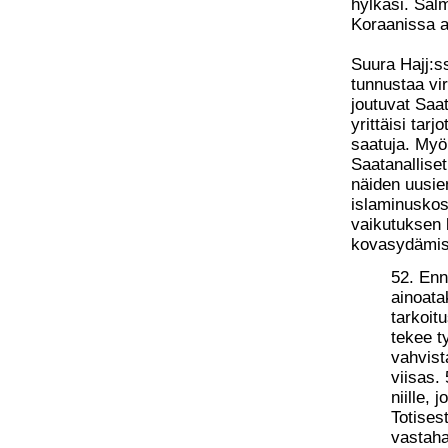
hylkäsi. Salm
Koraanissa al
Suura Hajj:s
tunnustaa vir
joutuvat Sa
yrittäisi tar
saatuja. Myö
Saatanalliset
näiden uusie
islaminuskoss
vaikutuksen 
kovasydämis
52. Enn
ainoatak
tarkoit
tekee t
vahvist
viisas.
niille,
Totisest
vastah