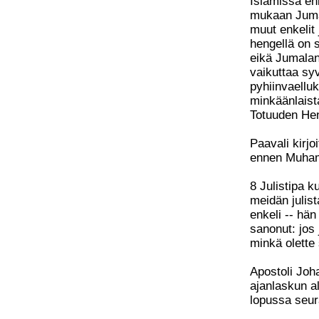
Islamissa en
mukaan Jumal
muut enkelit
hengellä on s
eikä Jumalan
vaikuttaa sy
pyhiinvaellu
minkäänlaist
Totuuden He
Paavali kirjo
ennen Muha
8 Julistipa k
meidän julis
enkeli -- hän
sanonut: jos 
minkä olette 
Apostoli Joh
ajanlaskun a
lopussa seur