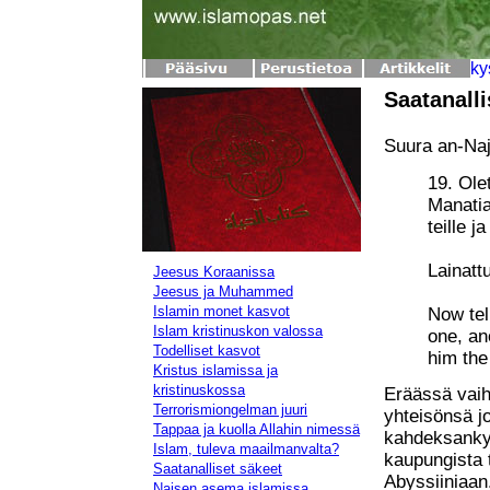
Saatanalli
Suura an-Na
19. Olet
Manatia
teille j
Lainatt
Jeesus Koraanissa
Jeesus ja Muhammed
Islamin monet kasvot
Now tel
Islam kristinuskon valossa
one, an
Todelliset kasvot
him the
Kristus islamissa ja
kristinuskossa
Eräässä vai
Terrorismiongelman juuri
yhteisönsä j
Tappaa ja kuolla Allahin nimessä
kahdeksanky
Islam, tuleva maailmanvalta?
kaupungista t
Saatanalliset säkeet
Abyssiiniaan.
Naisen asema islamissa