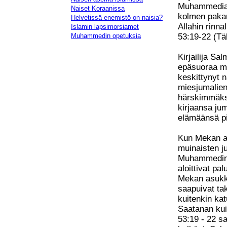
Muhammedia k
Naiset Koraanissa
kolmen pakan
Helvetissä enemistö on naisia?
Allahin rinn
Islamin lapsimorsiamet
53:19-22 (Tä
Muhammedin opetuksia
Kirjailija S
epäsuoraa mo
keskittynyt n
miesjumalien
härskimmäksi
kirjaansa ju
elämäänsä pi
Kun Mekan a
muinaisten j
Muhammedin k
aloittivat p
Mekan asukka
saapuivat ta
kuitenkin kat
Saatanan kui
53:19 - 22 s