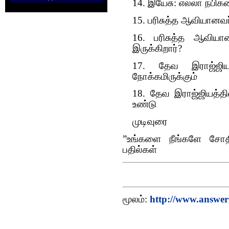
14. இயேசு: எல்லா நபிக
15. பரிசுத்த ஆவியானவர்
16. பரிசுத்த ஆவிய
இருக்கிறார்?
17. தேவ இராஜ்ஜியத
நோக்கமிருக்கும்
18. தேவ இராஜ்ஜியத்தி
உண்டு
முடிவுரை
”உங்களை நீங்களே சோதித
பதில்கள்
மூலம்:
http://www.answer