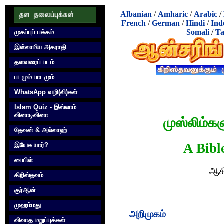
Albanian
/
Amharic
/
Arabic
/
French
/
German
/
Hindi
/
Ind
Somali
/
Ta
முகப்புப் பக்கம்
இஸ்லாமிய அகராதி
தளவரைப் படம்
படமும் பாடமும்
WhatsApp வழி(லி)கள்
Islam Quiz - இஸ்லாம்
வினாடிவினா
முஸ்லிம்க
தேவன் & அல்லாஹ்
A Bibl
இயேசு யார்?
பைபிள்
ஆசி
கிறிஸ்தவம்
குர்‍ஆன்
முஹம்மது
அறிமுகம்
விவாத மறுப்புக்கள்