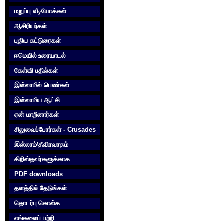
மறுப்பு வீடியோக்கள்
ஆசிரியர்கள்
புதிய கட்டுரைகள்
ஈமெயில் உரையாடல்
கேள்வி பதில்கள்
இஸ்லாமில் பெண்கள்
இஸ்லாமிய ஆட்சி
ஏன் மாறினார்கள்
சிலுவைப்போர்கள் - Crusades
இஸ்லாம்/தீவிரவாதம்
கிறிஸ்தவர்களுக்காக‌
PDF downloads
தளத்தில் தேடுங்கள்
தொடர்பு கொள்க‌
எங்களைப் பற்றி