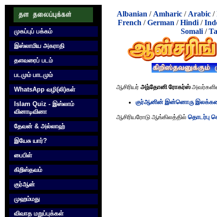
Albanian
/
Amharic
/
Arabic
/
French
/
German
/
Hindi
/
Ind
Somali
/
Ta
முகப்புப் பக்கம்
இஸ்லாமிய அகராதி
தளவரைப் படம்
படமும் பாடமும்
ஆசிரியர்
அந்தோனி ரோகர்ஸ்
அவர்களின
WhatsApp வழி(லி)கள்
குர்‍ஆனின் இன்னொரு இலக்கண 
Islam Quiz - இஸ்லாம்
வினாடிவினா
ஆசிரியரோடு ஆங்கிலத்தில்
தொடர்பு க
தேவன் & அல்லாஹ்
இயேசு யார்?
பைபிள்
கிறிஸ்தவம்
குர்‍ஆன்
முஹம்மது
விவாத மறுப்புக்கள்