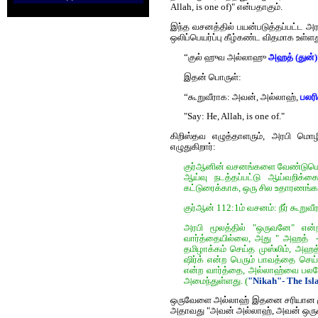
Allah, is one of)" என்பதாகும்.
இந்த வசனத்தில் பயன்படுத்தப்பட்ட அர
ஒலிப்பெயர்ப்பு கீழ்கண்ட விதமாக உள்ளத
“குல் ஹுவ அல்லாஹு
அஹத் (துன்)
இதன் பொருள்:
“கூறுவீராக: அவன், அல்லாஹ்,
பலர
"Say: He, Allah, is one of."
கிறிஸ்தவ எழுத்தாளரும், அரபி மொழ
எழுதுகிறார்:
குர்ஆனின் வசனங்களை வேண்டுமென
ஆய்வு நடத்தப்பட்டு ஆய்வறிக்க
கட்டுரைக்காக, ஒரு சில உதாரணங்கள
குர்‍ஆன் 112:1ம் வசனம்: நீர் கூ
அரபி மூலத்தில் "ஒருவனே" என்
வார்த்தையில்லை, அது " அஹ
த்
- 
தமிழாக்கம் செய்த முஸ்லிம், அஹ
ஷிர்க் என்ற பெரும் பாவத்தை செ
என்ற வார்த்தை, அல்லாஹ்வை பலரோட
அமைந்துள்ளது. (
"Nikah"- The Isl
ஒருவேளை அல்லாஹ் இதனை சரியான‌ ம
அதாவது "அவன் அல்லாஹ், அவன் ஒருவ