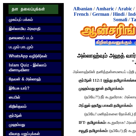
Albanian
/
Amharic
/
Arabic
/
French
/
German
/
Hindi
/
Ind
Somali
/
Ta
முகப்புப் பக்கம்
இஸ்லாமிய அகராதி
தளவரைப் படம்
படமும் பாடமும்
அல்லாஹ்வும் அஹத் வார்
WhatsApp வழி(லி)கள்
"
Islam Quiz - இஸ்லாம்
வினாடிவினா
அல்லாஹ்வின் தனித்தன்மையைப் பற்றி க
தேவன் & அல்லாஹ்
குர்‍ஆன் 112:1 (
ஐந்து தமிழாக்கங்கள
இயேசு யார்?
முஹம்மது ஜான் தமிழாக்கம்:
பைபிள்
(நபியே?!) நீர் கூறுவீராக: அல்
அப்துல் ஹமீது பாகவி தமிழாக்கம்:
கிறிஸ்தவம்
(நபியே! மனிதர்களை நோக்கி,) ந
குர்‍ஆன்
IFT- தமிழாக்கம்:
கூறுவீராக! அவன
முஹம்மது
சவூதி தமிழாக்கம்:
(நபியே!) நீர் க
விவாத மறுப்புக்கள்