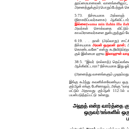
தூய்மையானவன். வானங்களிலும்;, 
அனைத்துக்கும்) பொறுப்பேற்றுக்
5:73. நிச்சயமாக அல்லாஹ் ம
(நிராகரிப்பவர்களாக) ஆகிவிட்ட
இல்லை(wama min ilahin illa il
அவர்கள் சொல்வதை விட்டும்
காஃபிரானவர்களை துன்புறுத்தும் 
6:19. . . .நான் (அவ்வாறு) சாட
நிச்சயமாக
அவன் ஒருவன் தான்;
அ
கொண்டவனே” என்று கூறிவிடும்(qul
குல் இன்னமா ஹுவ
இலாஹுன் வாஹ
38:5. “இவர் (எல்லாத்) தெய்வங்க
ஆக்கிவிட்டாரா? நிச்சயமாக இது ஓர
(அனைத்து வசனங்களும் முஹம்மது ஜா
இங்கு கூர்ந்து கவனிக்கவேண்டிய ஒரு
குர்‍ஆன் எங்கு பேசினாலும், அங்கு "வ
மட்டும் அதாவது குர்‍ஆன் 112:1ல
பயன்படுத்தப்பட்டு உள்ளது.
அஹத் என்ற வார்த்தை குர
ஒருவர்/உங்களில் ஒர
ப