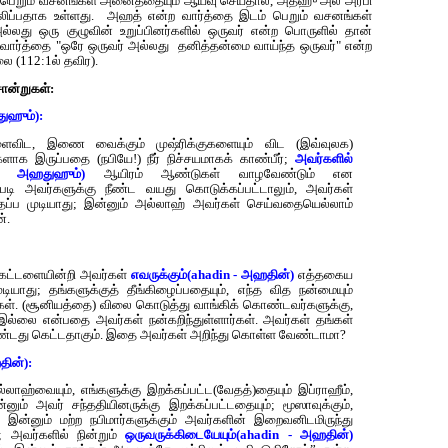
்பெறும் வசனங்கள் அனைத்தையும் ஆய்வு செய்தால், அத்ஹு அல் அரபி
லிப்பதாக உள்ளது. அஹத் என்ற வார்த்தை இடம் பெறும் வசனங்கள்
்லது ஒரு குழுவின் உறுப்பினர்களில் ஒருவர் என்ற பொருளில் தான்
 வார்த்தை "ஒரே ஒருவர் அல்லது தனித்தன்மை வாய்ந்த ஒருவர்" என்ற
ை (112:1ல் தவிர).
ான்றுகள்:
ுஹும்):
ளைவிட, இணை வைக்கும் முஷ்ரிக்குகளையும் விட (இவ்வுலக)
ாக இருப்பதை (நபியே!) நீர் நிச்சயமாகக் காண்பீர்;
அவர்களில்
- அஹதுஹும்)
ஆயிரம் ஆண்டுகள் வாழவேண்டும் என
படி அவர்களுக்கு நீண்ட வயது கொடுக்கப்பட்டாலும், அவர்கள்
ப்ப முடியாது; இன்னும் அல்லாஹ் அவர்கள் செய்வதையெல்லாம்
்.
ன் கட்டளையின்றி அவர்கள்
எவருக்கும்(ahadin - அஹதின்)
எத்தகைய
ியாது; தங்களுக்குத் தீங்கிழைப்பதையும், எந்த வித நன்மையும்
கள். (சூனியத்தை) விலை கொடுத்து வாங்கிக் கொண்டவர்களுக்கு,
இல்லை என்பதை அவர்கள் நன்கறிந்துள்ளார்கள். அவர்கள் தங்கள்
ண்டது கெட்டதாகும். இதை அவர்கள் அறிந்து கொள்ள வேண்டாமா?
தின்):
்லாஹ்வையும், எங்களுக்கு இறக்கப்பட்ட(வேதத்)தையும் இப்ராஹீம்,
னும் அவர் சந்ததியினருக்கு இறக்கப்பட்டதையும்; மூஸாவுக்கும்,
் இன்னும் மற்ற நபிமார்களுக்கும் அவர்களின் இறைவனிடமிருந்து
்; அவர்களில் நின்றும்
ஒருவருக்கிடையேயும்(ahadin - அஹதின்)