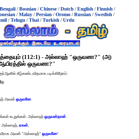
Bengali
/
Bosnian
/
Chinese
/
Dutch
/
English
/
Finnish
/
onesian
/
Malay
/
Persian
/
Oromo
/
Russian
/
Swedish
/
mil
/
Telugu
/
Thai
/
Turkish
/
Urdu
த்தையும் (112:1) - அல்லாஹ் "ஒருவனா?" (அ)
ஆயிரத்தில் ஒருவனா?"
ுர்‍ஆனில் கீழ்கண்டவிதமாக படிக்கிறோம்:
்):
லாஹ் அவன்
ஒருவனே
.
ீங்கள் கூறுங்கள்: அல்லாஹ்
ஒருவன்தான்
.
் அல்லாஹ்,
ஏகன்
,
ூறுவீராக அவன் “அல்லாஹ்”
ஒருவனே
!