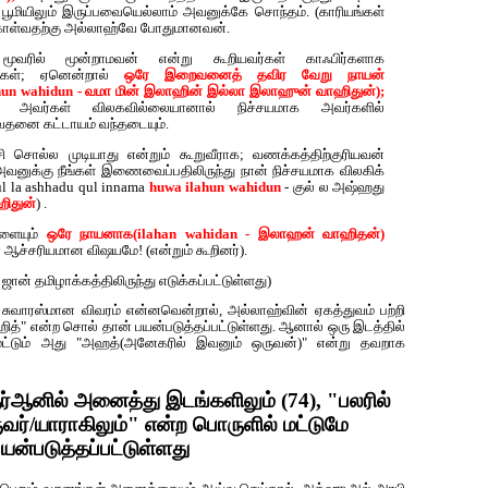
பூமியிலும் இருப்பவையெல்லாம் அவனுக்கே சொந்தம். (காரியங்கள்
 கொள்வதற்கு அல்லாஹ்வே போதுமானவன்.
ூவரில் மூன்றாமவன் என்று கூறியவர்கள் காஃபிர்களாக
ார்கள்; ஏனென்றால்
ஒரே இறைவனைத் தவிர வேறு நாயன்
ahun wahidun - வமா மின் இலாஹின் இல்லா இலாஹுன் வாஹிதுன்);
 அவர்கள் விலகவில்லையானால் நிச்சயமாக அவர்களில்
வேதனை கட்டாயம் வந்தடையும்.
்சி சொல்ல முடியாது என்றும் கூறுவீராக; வணக்கத்திற்குரியவன்
வனுக்கு நீங்கள் இணைவைப்பதிலிருந்து நான் நிச்சயமாக விலகிக்
 la ashhadu qul innama
huwa ilahun wahidun
- குல் ல அஷ்ஹது
ிதுன்
) .
ளையும்
ஒரே நாயனாக(ilahan wahidan - இலாஹன் வாஹிதன்)
் ஆச்சரியமான விஷயமே! (என்றும் கூறினர்).
ன் தமிழாக்கத்திலிருந்து எடுக்கப்பட்டுள்ளது)
 சுவாரஸ்மான விவரம் என்னவென்றால், அல்லாஹ்வின் ஏகத்துவம் பற்றி
ாஹித்" என்ற சொல் தான் பயன்படுத்தப்பட்டுள்ளது. ஆனால் ஒரு இடத்தில்
் மட்டும் அது "அஹத்(அனேகரில் இவனும் ஒருவன்)" என்று தவறாக
்‍ஆனில் அனைத்து இடங்களிலும் (74), "பலரில்
ுவர்/யாராகிலும்" என்ற பொருளில் மட்டுமே
யன்படுத்தப்பட்டுள்ளது