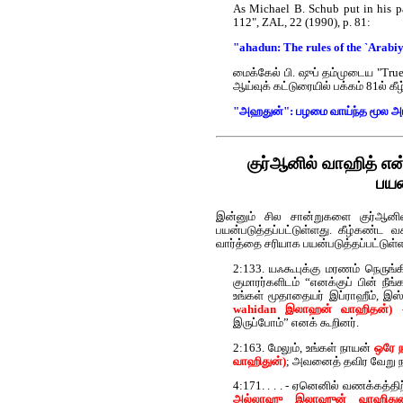
As Michael B. Schub put in his p
112", ZAL, 22 (1990), p. 81:
"ahadun: The rules of the `Arabiy
மைக்கேல் பி. ஷுப் தம்முடைய "True
ஆய்வுக் கட்டுரையில் பக்கம் 81ல் க
"அஹதுன்": பழமை வாய்ந்த மூல அரபி
குர்‍ஆனில் வாஹித் என
பயன
இன்னும் சில சான்றுகளை குர்‍ஆனில
பயன்படுத்தப்பட்டுள்ளது. கீழ்கண்
வார்த்தை சரியாக பயன்படுத்தப்பட்டுள
2:133. யஃகூபுக்கு மரணம் நெருங்க
குமாரர்களிடம் “எனக்குப் பின் நீ
உங்கள் மூதாதையர் இப்ராஹீம், இ
wahidan இலாஹன் வாஹிதன்)
-
இருப்போம்” எனக் கூறினர்.
2:163. மேலும், உங்கள் நாயன்
ஒரே 
வாஹிதுன்)
; அவனைத் தவிர வேறு 
4:171. . . . - ஏனெனில் வணக்கத்
அல்லாஹு இலாஹுன் வாஹிதுன்