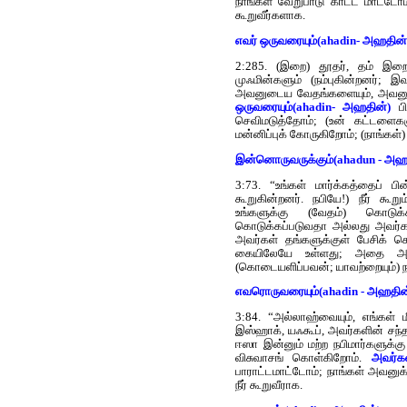
நாங்கள் வேறுபாடு காட்ட மாட்டோம
கூறுவீர்களாக.
எவர் ஒருவரையும்(ahadin- அஹதின்
2:285. (இறை) தூதர், தம் இறைவ
முஃமின்களும் (நம்புகின்றனர்;
அவனுடைய வேதங்களையும், அவனுடை
ஒருவரையும்(ahadin- அஹதின்)
பி
செவிமடுத்தோம்; (உன் கட்டளைக
மன்னிப்புக் கோருகிறோம்; (நாங்கள்)
இன்னொருவருக்கும்(ahadun - அஹத
3:73. “உங்கள் மார்க்கத்தைப் பி
கூறுகின்றனர். நபியே!) நீர் கூ
உங்களுக்கு (வேதம்) கொடுக
கொடுக்கப்படுவதா அல்லது அவர்க
அவர்கள் தங்களுக்குள் பேசிக் 
கையிலேயே உள்ளது; அதை அவன
(கொடையளிப்பவன்; யாவற்றையும்) ந
எவரொருவரையும்(ahadin - அஹதின்
3:84. “அல்லாஹ்வையும், எங்கள் மீ
இஸ்ஹாக், யஃகூப், அவர்களின் சந்த
ஈஸா இன்னும் மற்ற நபிமார்களுக்
விசுவாசங் கொள்கிறோம்.
அவர்க
பாராட்டமாட்டோம்; நாங்கள் அவனுக்
நீர் கூறுவீராக.