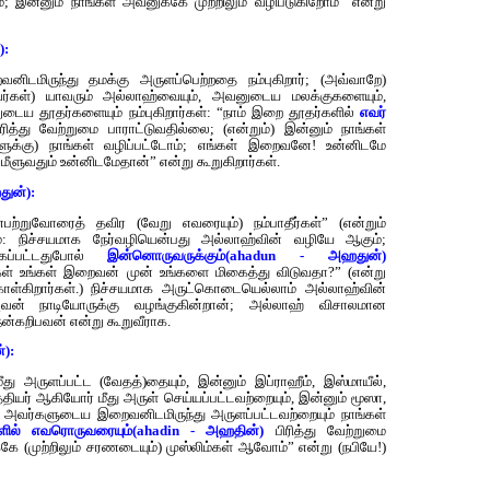
்; இன்னும் நாங்கள் அவனுக்கே முற்றிலும் வழிபடுகிறோம்” என்று
):
னிடமிருந்து தமக்கு அருளப்பெற்றதை நம்புகிறார்; (அவ்வாறே)
 இவர்கள்) யாவரும் அல்லாஹ்வையும், அவனுடைய மலக்குகளையும்,
ய தூதர்களையும் நம்புகிறார்கள்: “நாம் இறை தூதர்களில்
எவர்
ரித்து வேற்றுமை பாராட்டுவதில்லை; (என்றும்) இன்னும் நாங்கள்
ளுக்கு) நாங்கள் வழிப்பட்டோம்; எங்கள் இறைவனே! உன்னிடமே
 மீளுவதும் உன்னிடமேதான்” என்று கூறுகிறார்கள்.
ுன்):
ன்பற்றுவோரைத் தவிர (வேறு எவரையும்) நம்பாதீர்கள்” (என்றும்
றும்: நிச்சயமாக நேர்வழியென்பது அல்லாஹ்வின் வழியே ஆகும்;
்கப்பட்டதுபோல்
இன்னொருவருக்கும்(ahadun - அஹதுன்)
ள் உங்கள் இறைவன் முன் உங்களை மிகைத்து விடுவதா?” (என்று
கொள்கிறார்கள்.) நிச்சயமாக அருட்கொடையெல்லாம் அல்லாஹ்வின்
் நாடியோருக்கு வழங்குகின்றான்; அல்லாஹ் விசாலமான
ன்கறிபவன் என்று கூறுவீராக.
):
து அருளப்பட்ட (வேதத்)தையும், இன்னும் இப்ராஹீம், இஸ்மாயீல்,
தியர் ஆகியோர் மீது அருள் செய்யப்பட்டவற்றையும், இன்னும் மூஸா,
கு அவர்களுடைய இறைவனிடமிருந்து அருளப்பட்டவற்றையும் நாங்கள்
ளில் எவரொருவரையும்(ahadin - அஹதின்)
பிரித்து வேற்றுமை
கே (முற்றிலும் சரணடையும்) முஸ்லிம்கள் ஆவோம்” என்று (நபியே!)