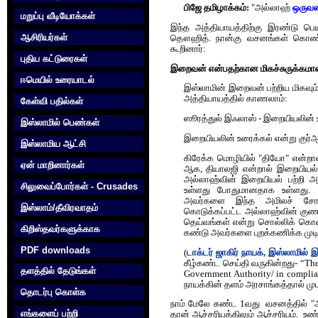
பிஜே தமிழாக்கம்:
"அல்லாஹ்
ஒருவன
மறுப்பு வீடியோக்கள்
இந்த அத்தியாயத்திற்கு இரண்டு பெயர
ஆசிரியர்கள்
தௌஹித். நான்கு வசனங்கள் கொண்ட‌
கூறினார்:
புதிய கட்டுரைகள்
இறைவன் என்பதற்கான மிகச்சுருக்க
ஈமெயில் உரையாடல்
இஸ்லாமின் இறைவன் பற்றிய மிகவு
அத்தியாயத்தில் காணலாம்:
கேள்வி பதில்கள்
ஸூரத்துல் இஃலாஸ் - இறையியலின் 
இஸ்லாமில் பெண்கள்
இறையியலின் உரைக்கல் என்று குர்
இஸ்லாமிய ஆட்சி
கிரேக்க மொழியில் "தியோ" என்றால்
ஏன் மாறினார்கள்
ஆக, தியாலஜி என்றால் இறையியல் 
அல்லாஹ்வின் இறையியல் பற்றி 
சிலுவைப்போர்கள் - Crusades
உள்ளது போதுமானதாக உள்ளது. யா
அவர்களை இந்த அமிலச் சோதனை
இஸ்லாம்/தீவிரவாதம்
கொடுக்கப்பட்ட அல்லாஹ்வின் க
தெய்வங்கள் என்று சொல்லிக் க
கிறிஸ்தவர்களுக்காக‌
கண்டு அவர்களை புறக்கணிக்க முடிய
PDF downloads
(
டாக்டர் ஜாகிர் நாயக், இஸ்லாமில்
கீழ்கண்ட செய்தி வருகின்றது- “The
தளத்தில் தேடுங்கள்
Government Authority/ in complia
நாயக்கின் தளம் அரசாங்கத்தால் முடக
தொடர்பு கொள்க‌
நாம் மேலே கண்ட 1வது வசனத்தில் "அ
எங்களைப் பற்றி
தான் ஆச்சரியத்திலும் ஆச்சரியம். உண