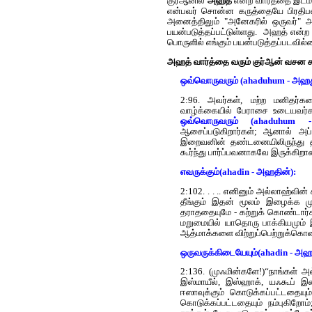
குர்‍ஆனில்
அஹத்
என்ற வார்த்தை இடம
என்பவர் சொன்ன கருத்தையே பிரதிப
அனைத்திலும் "அனேகரில் ஒருவர்" அல
பயன்படுத்தப்பட்டுள்ளது. அஹத் என்ற
பொருளில் எங்கும் பயன்படுத்தப்படவில்ல
அஹத் வார்த்தை வரும் குர்‍ஆன் வசன ச
ஒவ்வொருவரும் (ahaduhum - அஹத
2:96. அவர்கள், மற்ற மனிதர்க
வாழ்க்கையில் பேராசை உடையவர்கள
ஒவ்வொருவரும் (ahaduhum 
ஆசைப்படுகிறார்கள்; ஆனால் அப்
இறைவனின் தண்டனையிலிருந்து த
கூர்ந்து பார்ப்பவனாகவே இருக்கிறான
எவருக்கும்(ahadin - அஹதின்):
2:102. . . .. எனினும் அல்லாஹ்வி
தீங்கும் இதன் மூலம் இழைக்க முட
தராததையுமே - கற்றுக் கொண்டார்
மறுமையில் யாதொரு பாக்கியமும் 
ஆத்மாக்களை விற்றுப்பெற்றுக்கொ
ஒருவருக்கிடையேயும்(ahadin - அஹ
2:136. (முஃமின்களே!)“நாங்கள் அல
இஸ்மாயீல், இஸ்ஹாக், யஃகூப் இன்
ஈஸாவுக்கும் கொடுக்கப்பட்டதையும
கொடுக்கப்பட்டதையும் நம்புகிறோம