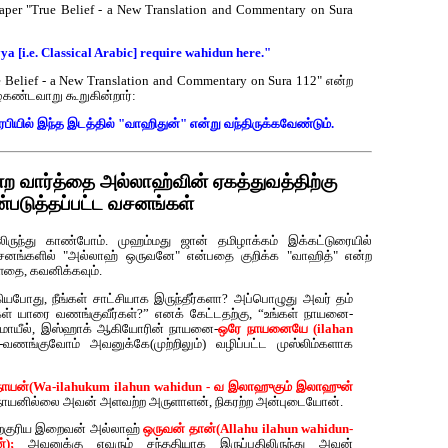
aper "True Belief - a New Translation and Commentary on Sura
ya [i.e. Classical Arabic] require wahidun here."
 Belief - a New Translation and Commentary on Sura 112" என்ற
ீழ்கண்டவாறு கூறுகின்றார்:
யில் இந்த இடத்தில் "வாஹிதுன்" என்று வந்திருக்கவேண்டும்.
்ற வார்த்தை அல்லாஹ்வின் ஏகத்துவத்திற்கு
்படுத்தப்பட்ட வசனங்கள்
ிருந்து காண்போம். முஹம்மது ஜான் தமிழாக்கம் இக்கட்டுரையில்
ட வசனங்களில் "அல்லாஹ் ஒருவனே" என்பதை குறிக்க "வாஹித்" என்ற
்ளதை, கவனிக்கவும்.
ியபோது, நீங்கள் சாட்சியாக இருந்தீர்களா? அப்பொழுது அவர் தம்
ங்கள் யாரை வணங்குவீர்கள்?” எனக் கேட்டதற்கு, “உங்கள் நாயனை-
ஸ்மாயீல், இஸ்ஹாக் ஆகியோரின் நாயனை-
ஒரே நாயனையே (ilahan
வணங்குவோம் அவனுக்கே(முற்றிலும்) வழிப்பட்ட முஸ்லிம்களாக
நாயன்(Wa-ilahukum ilahun wahidun - வ இலாஹுகும் இலாஹுன்
நாயனில்லை அவன் அளவற்ற அருளாளன், நிகரற்ற அன்புடையோன்.
திற்குரிய இறைவன் அல்லாஹ்
ஒருவன் தான்(Allahu ilahun wahidun-
);
அவனுக்கு எவரும் சந்ததியாக இருப்பதிலிருந்து அவன்