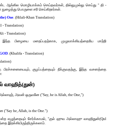
்ட ஆங்கில மொழியாக்கம் செய்தவர்கள், தில்லுமுல்லு செய்து " தி -
 நுழைத்து பொருளை சரி செய்கிறார்கள்.
(the) One
. (Hilali-Khan Translation)
l - Translation)
li - Translation)
, இந்த பிழையை மறைப்பதற்காக, முழுவாக்கியத்தையே மாற்றி
y GOD
. (Khalifa - Translation)
slation)
பிரச்சனையையும், குழப்பத்தையும் நீக்குவதற்கு, இந்த வசனத்தை
்:
 வாஹித்(துன்)
்லாஹ், அவன் ஒருவனே ("Say, he is Allah, the One,")
"Say he, Allah, is the One.")
என்ற எழுத்தையும் சேர்க்காமல், "குல் ஹுவ அல்லாஹு வாஹிதுன்(Qul
தை இறக்கியிருந்திருக்கலாம்.