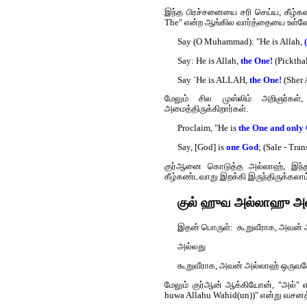
இந்த பிரச்சனையை சரி செய்ய, கீழ்கண
The" என்ற ஆங்கில வார்த்தையை உள்ளே
Say (O Muhammad): "He is Allah,
Say: He is Allah,
the One!
(Pickthal
Say `He is ALLAH,
the One!
(Sher A
மேலும் சில முஸ்லிம் அறிஞர்கள்
அமைத்திருக்கிறார்கள்.
Proclaim, "He is
the One and onl
Say, [God] is
one God
; (Sale - Tran
குர்‍ஆனை கொடுத்த அல்லாஹ், இந்த 
கீழ்கண்டவாறு இறக்கி இருந்திருக்கலாம
குல் ஹுவ அல்லாஹு அல்
இதன் பொருள்: கூறுவீராக, அவன் அல
அல்லது
கூறுவீராக, அவன் அல்லாஹ் ஒருவனே (
மேலும் குர்‍ஆன் ஆக்கியோன், "அல்" 
huwa Allahu Wahid(un))" என்று வசனத்