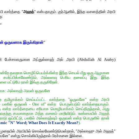
பி வார்த்தை "
அஹத்
" என்பதாகும். குர்‍ஆனில், இந்த வசனத்தின் அரபி
ு:
”
ின் ஒருவனாக இருக்கிறான்
”
ி பேச்சாளருமான‌ அப்துல்லாஹ் அல் அரபி (Abdullah Al Araby)
்றே தவறாக மொழிப்பெயர்க்கின்ற இந்த செயல் மீது ஒரு ஆழமான
ை சமர்ப்பிக்கவேண்டும், அவ்வளவு பெரிய தலைப்பு இது. இந்த
ை மட்டுமே நான் இங்கு தருகிறேன்.
றுவீராக: அல்லாஹ் அவன் ஒருவனே
ற தமிழாக்கம் செய்யப்பட்ட வார்த்தை "ஒருவனே" என்ற அரபி
பலரில் ஒருவன் - One of" என்ற பொருள்படும் வார்த்தையாகும்.
த் என்ற வார்த்தையை சரியாக மொழியாக்கம் செய்திருந்தால், அது
ய்வதற்கு சமமானதாக அந்த வசனம் மாறிவிடும். உண்மையில் அஹத்
ு ஒப்பிட்டு, பலரில் அல்லாஹ்வும் ஒருவன் என்ற பொருளில் தான்
amic "N" Word; What Does It Exactly Mean?
).
ுறையில் அரபியில் சொல்லவேண்டுமென்றால், "அல்லாஹு அல் அஹத்"
னே" என்று சொல்லியிருந்தால் பிரச்சனை இல்லை.