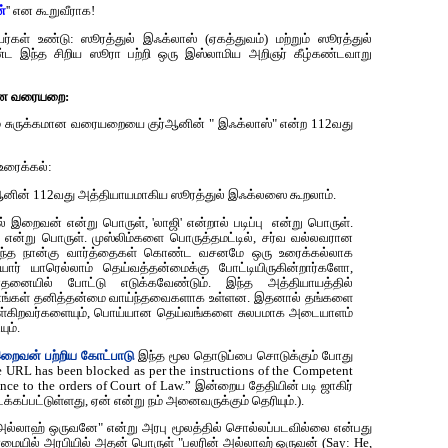
்
'' என கூறுவீராக!
்கள் உண்டு: ஸூரத்துல் இஃக்லாஸ் (ஏகத்துவம்) மற்றும் ஸூரத்துல்
 இந்த சிறிய ஸூரா பற்றி ஒரு இஸ்லாமிய அறிஞர் கீழ்கண்டவாறு
மான வரையறை:
ம் சுருக்கமான வரையறையை குர்‍ஆனின் " இஃக்லாஸ்" என்ற 112வது
உரைக்கல்:
‍ஆனின் 112வது அத்தியாயமாகிய ஸூரத்துல் இஃக்லஸை கூறலாம்.
 இறைவன் என்று பொருள், 'லாஜி' என்றால் படிப்பு என்று பொருள்.
என்று பொருள். முஸ்லிம்களை பொருத்தமட்டில், சர்வ வல்லவரான
அந்த நான்கு வார்த்தைகள் கொண்ட வசனமே ஒரு உரைக்கல்லாக
ர் யாரெல்லாம் தெய்வத்தன்மைக்கு போட்டியிருகின்றார்களோ,
யில் போட்டு எடுக்கவேண்டும். இந்த அத்தியாயத்தில்
ுணங்கள் தனித்தன்மை வாய்ந்தவைகளாக உள்ளன. இதனால் தங்களை
ொள்கிறவர்களையும், பொய்யான தெய்வங்களை சுலபமாக அடையாளம்
ும்.
 இறைவன் பற்றிய கோட்பாடு
இந்த மூல தொடுப்பை சொடுக்கும் போது
 URL has been blocked as per the instructions of the Competent
nce to the orders of Court of Law.” இன்றைய தேதியின் படி ஜாகிர்
்கப்பட்டுள்ளது, ஏன் என்று நம் அனைவருக்கும் தெரியும்.).
ல்லாஹ் ஒருவனே" என்று அரபு மூலத்தில் சொல்லப்படவில்லை என்பது
்மையில் அரபியில் அதன் பொருள் "பலரின் அல்லாஹ் ஒருவன் (Say: He,