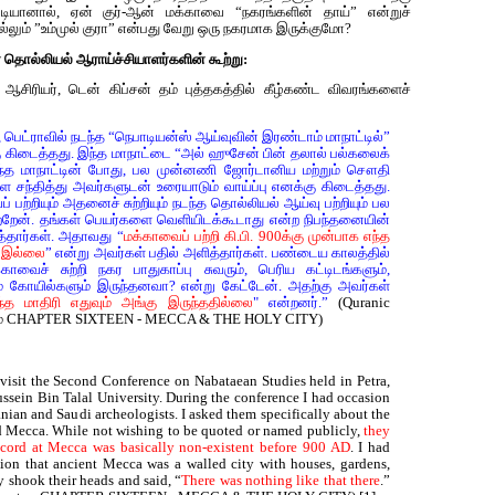
டியானால், ஏன் குர்-ஆன் மக்காவை “நகரங்களின் தாய்” என்றுச்
ும் ”உம்முல் குரா” என்பது வேறு ஒரு நகரமாக இருக்குமோ?
தொல்லியல் ஆராய்ச்சியாளர்களின் கூற்று:
 ஆசிரியர், டென் கிப்சன் தம் புத்தகத்தில் கீழ்கண்ட விவரங்களைச்
, பெட்ராவில் நடந்த “நெபாடியன்ஸ் ஆய்வுவின் இரண்டாம் மாநாட்டில்”
கு கிடைத்தது. இந்த மாநாட்டை “அல் ஹுசேன் பின் தலால் பல்கலைக்
 இந்த மாநாட்டின் போது, பல முன்னணி ஜோர்டானிய மற்றும் சௌதி
சந்தித்து அவர்களுடன் உரையாடும் வாய்ப்பு எனக்கு கிடைத்தது.
ற்றியும் அதனைச் சுற்றியும் நடந்த தொல்லியல் ஆய்வு பற்றியும் பல
ற்றேன். தங்கள் பெயர்களை வெளியிடக்கூடாது என்ற நிபந்தனையின்
த்தார்கள். அதாவது “
மக்காவைப் பற்றி கி.பி. 900க்கு முன்பாக எந்த
் இல்லை
” என்று அவர்கள் பதில் அளித்தார்கள். பண்டைய காலத்தில்
ாவைச் சுற்றி நகர பாதுகாப்பு சுவரும், பெரிய கட்டிடங்களும்,
ம் கோயில்களும் இருந்தனவா? என்று கேட்டேன். அதற்கு அவர்கள்
 மாதிரி எதுவும் அங்கு இருந்ததில்லை
" என்றனர்.”
(Quranic
ாயம் CHAPTER SIXTEEN - MECCA & THE HOLY CITY)
 visit the Second Conference on Nabataean Studies held in Petra,
ssein Bin Talal University. During the conference I had occasion
anian and Saudi archeologists. I asked them specifically about the
d Mecca. While not wishing to be quoted or named publicly,
they
record at Mecca was basically non-existent before 900 AD
. I had
ion that ancient Mecca was a walled city with houses, gardens,
 shook their heads and said, “
There was nothing like that there
.”