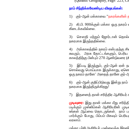
(Quranic Geography, Page: 223,
நாம் சிந்திக்கவேண்டிய விஷயங்கள்:
1)
குர்-ஆன் மக்காவை ”
நகரங்களின் 
2)
கி.பி. 900க்குள் மக்கா ஒரு நக
கிடைக்கவில்லை.
3)
சௌதி மற்றும் ஜோர்டான் தொல்லிய
நகரமாக இருந்ததில்லை.
4)
அக்காலத்தில் நகரம் என்பதற்கு ச
சுவரும், அரசு தோட்டங்களும், பெரிய
காலத்திற்கு பின்பும் 270 ஆண்டுவரை (
5)
இப்படி இருந்தும், குர்-ஆன் ஏன் 
சொல்வது பொய்யாக இருக்காது, ஏனென்
ஒரு நகரம் தானே’ அதைத் தானே குர்-ஆ
6)
குர்-ஆன் குறிப்பிடுவது இன்று ந
நகரமாக இருந்திருக்கிறது!
7)
இதனைத் தான் சரித்திர ஆசிரியர் கி
முடிவுரை:
இது தான் மக்கா மீது சரித்
படிக்கும் முஸ்லிம்கள் ஆசிரியரின் 
உங்கள் ஆய்வை தொடருங்கள். நாம் பத
பார்க்கும் போது, பிம்பம் மிகவும் பெர
வரலாம்.
மக்கா பற்றி ஆசிரியர் முன்வைத்த இர