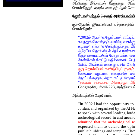
அப்போது இல்லாமல் இருந்தது. அப்ப
சொல்கிறது? ஒருவேளை குர்-ஆன் சொல்ல
ஜோர்டான் மற்றும் சௌதி அரேபியாவின் 
குர்-ஆனிக் ஜியோகிரஃபி புத்தகத்தின்
சொல்கிறார்:
“2002ம் ஆண்டு, ஜோர்டான் நாட்டில்
கலந்துக் கொள்ளும் வாய்ப்பு எனக்
கழகம்” ஏற்பாடு செய்திருந்தது.
அரேபிய தொல்லியல் ஆய்வாளர்களை 
இந்த உரையாடலின் போது மக்காவைப் ப
கேள்விகள் கேட்டு பதில்களைப் பெ
பேரில் அவர்கள் எனக்கு பதில் அளி
ஒரு தொல்லியல் கண்டுபிடிப்புகளும
இஸ்லாம் உருவான காலத்தில் மக்க
தோட்டங்களும், அரச கட்டிடங்களு
“
தங்கள் தலையை அசைத்து, அந்த
Geography, பக்கம் 223, அத்திய
ஆங்கிலத்தில் மேற்கோள்:
“In 2002 I had the opportunity to
Jordan, and organized by the Al Hu
to speak with several leading Jord
archeological record in and aroun
admitted that the archeological 
expected them to defend the opin
public buildings and temples. They