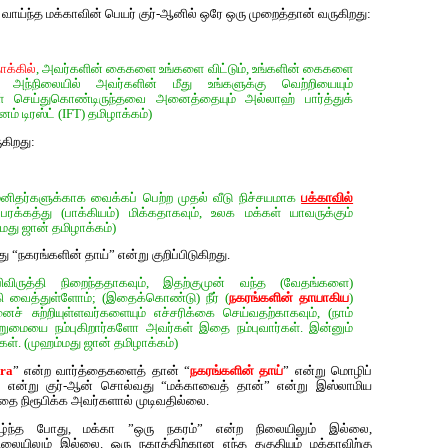
ம் வாய்ந்த மக்காவின் பெயர் குர்-ஆனில் ஒரே ஒரு முறைத்தான் வருகிறது:
ாக்கில்
, அவர்களின் கைகளை உங்களை விட்டும், உங்களின் கைகளை
 அந்நிலையில் அவர்களின் மீது உங்களுக்கு வெற்றியையும்
்கள் செய்துகொண்டிருந்தவை அனைத்தையும் அல்லாஹ் பார்த்துக்
் டிரஸ்ட் (IFT) தமிழாக்கம்)
கிறது:
ிதர்களுக்காக வைக்கப் பெற்ற முதல் வீடு நிச்சயமாக
பக்காவில்
ரக்கத்து (பாக்கியம்) மிக்கதாகவும், உலக மக்கள் யாவருக்கும்
்மது ஜான் தமிழாக்கம்)
 “நகரங்களின் தாய்” என்று குறிப்பிடுகிறது.
ருத்தி நிறைந்ததாகவும், இதற்குமுன் வந்த (வேதங்களை)
்கி வைத்துள்ளோம்; (இதைக்கொண்டு) நீர் (
நகரங்களின் தாயாகிய
)
ச் சுற்றியுள்ளவர்களையும் எச்சரிக்கை செய்வதற்காகவும், (நாம்
மையை நம்புகிறார்களோ அவர்கள் இதை நம்புவார்கள். இன்னும்
். (முஹம்மது ஜான் தமிழாக்கம்)
ura
” என்ற வார்த்தைகளைத் தான் “
நகரங்களின் தாய்
” என்று மொழிப்
ாய் என்று குர்-ஆன் சொல்வது “மக்காவைத் தான்” என்று இஸ்லாமிய
தை நிரூபிக்க அவர்களால் முடிவதில்லை.
ாழ்ந்த போது, மக்கா ”ஒரு நகரம்” என்ற நிலையிலும் இல்லை,
ிலையிலும் இல்லை. ஒரு நகரத்திற்கான எந்த தகுதியும் மக்காவிற்கு