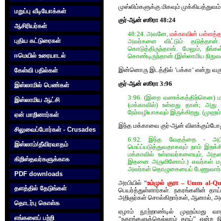
முஸ்லிம்களுக்கு மிகவும் முக்கியத்துவ
மறுப்பு வீடியோக்கள்
குர்-ஆன் ஸூரா 48:24
ஆசிரியர்கள்
48:24. அவனே,
மக்காவின் பள்ளத்த
புதிய கட்டுரைகள்
அவர்களை விட்டும் தடுத்தான்.
கொடுத்திருந்தான். மேலும், நீங
ஈமெயில் உரையாடல்
கொண்டிருந்தான்.(இஸ்லாமிய நிறுவனம
இன்னொரு இடத்தில் ’பக்கா’ என்று வரு
கேள்வி பதில்கள்
குர்-ஆன் ஸூரா 3:96
இஸ்லாமில் பெண்கள்
3:96. (இறை வணக்கத்திற்கென) மன
இஸ்லாமிய ஆட்சி
(மக்காவில்) உள்ளது தான்; அது ப
நேர்வழியாகவும் இருக்கிறது. (முஹம
ஏன் மாறினார்கள்
இந்த மக்காவை குர்-ஆன் விளக்கும்போது
சிலுவைப்போர்கள் - Crusades
6:92. இந்த வேதத்தை - அபிவி
இஸ்லாம்/தீவிரவாதம்
மெய்ப்படுத்துவதாகவும் நாம் இறக
மக்காவில் உள்ளவர்களையும், அதனை
கிறிஸ்தவர்களுக்காக‌
இதனை அருளினோம்.) எவர்கள் மறு
அவர்கள் தொழுகையைப் பேணுவார்கள
PDF downloads
அரபியில் “
உம்முல் குரா – Umm al-Q
தளத்தில் தேடுங்கள்
பெயர்த்துள்ளார்கள். நகரங்களின் த
அறிஞர்கள் சொல்கிறார்கள், ஆனால், அ
தொடர்பு கொள்க‌
ஏழாம் நூற்றாண்டில் முஹம்மது வ
எங்களைப் பற்றி
”நகரங்களுக்கெல்லாம் தாய்” என்ற ந