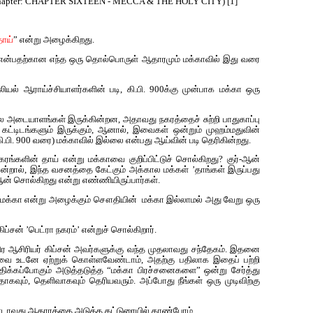
 Chapter: CHAPTER SIXTEEN - MECCA & THE HOLY CITY) [1]
தாய்
” என்று அழைக்கிறது.
ரம் என்பதற்கான எந்த ஒரு தொல்பொருள் ஆதாரமும் மக்காவில் இது வரை
ல் ஆராய்ச்சியாளர்களின் படி, கி.பி. 900க்கு முன்பாக மக்கா ஒரு
ில அடையாளங்கள் இருக்கின்றன, அதாவது நகரத்தைச் சுற்றி பாதுகாப்பு
 கட்டிடங்களும் இருக்கும், ஆனால், இவைகள் ஒன்றும் முஹம்மதுவின்
கி.பி. 900 வரை) மக்காவில் இல்லை என்பது ஆய்வின் படி தெரிகின்றது.
நகரங்களின் தாய் என்று மக்காவை குறிப்பிட்டுச் சொல்கிறது? குர்-ஆன்
றால், இந்த வசனத்தை கேட்கும் அக்கால மக்கள் ’தாங்கள் இருப்பது
ன் சொல்கிறது என்று எண்ணியிருப்பார்கள்.
ாம் மக்கா என்று அழைக்கும் சௌதியின் மக்கா இல்லாமல் அது வேறு ஒரு
ப்சன் ’பெட்ரா நகரம்’ என்றுச் சொல்கிறார்.
திர ஆசிரியர் கிப்சன் அவர்களுக்கு வந்த முதலாவது சந்தேகம். இதனை
முடிவை உடனே ஏற்றுக் கொள்ளவேண்டாம், அதற்கு பதிலாக இதைப் பற்றி
ிக்கப்போகும் அடுத்தடுத்த “மக்கா பிரச்சனைகளை” ஒன்று சேர்த்து
ியதாகவும், தெளிவாகவும் தெரியவரும். அப்போது நீங்கள் ஒரு முடிவிற்கு
ண்டாவது ஆதாரத்தை அடுத்த கட்டுரையில் காண்போம்.