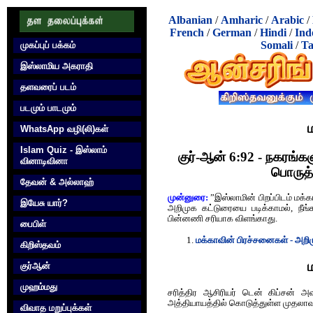
Albanian
/
Amharic
/
Arabic
/
French
/
German
/
Hindi
/
Ind
Somali
/
Ta
முகப்புப் பக்கம்
இஸ்லாமிய அகராதி
தளவரைப் படம்
படமும் பாடமும்
WhatsApp வழி(லி)கள்
Islam Quiz - இஸ்லாம்
குர்-ஆன் 6:92 - நகரங்
வினாடிவினா
பொருத
தேவன் & அல்லாஹ்
முன்னுரை:
”இஸ்லாமின் பிறப்பிடம் மக்
இயேசு யார்?
அறிமுக கட்டுரையை படிக்காமல், நீங
பின்னணி சரியாக விளங்காது.
பைபிள்
மக்காவின் பிரச்சனைகள் - அறிமு
கிறிஸ்தவம்
குர்‍ஆன்
முஹம்மது
சரித்திர ஆசிரியர் டென் கிப்சன் அ
அத்தியாயத்தில் கொடுத்துள்ள முதலாவ
விவாத மறுப்புக்கள்