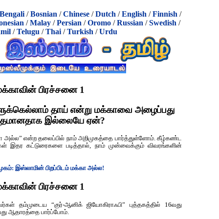
Bengali
/
Bosnian
/
Chinese
/
Dutch
/
English
/
Finnish
/
onesian
/
Malay
/
Persian
/
Oromo
/
Russian
/
Swedish
/
mil
/
Telugu
/
Thai
/
Turkish
/
Urdu
மக்காவின் பிரச்சனை 1
களுக்கெல்லாம் தாய் என்று மக்காவை அழைப்பது
்தமானதாக இல்லையே ஏன்?
கா அல்ல” என்ற தலைப்பில் நாம் அறிமுகத்தை பார்த்துள்ளோம். கீழ்கண்ட
்கள் இதர கட்டுரைகளை படித்தால், நாம் முன்வைக்கும் விவரங்களின்
கம்: இஸ்லாமின் பிறப்பிடம் மக்கா அல்ல!
மக்காவின் பிரச்சனை 1
வர்கள் தம்முடைய “குர்-ஆனிக் ஜியோகிராஃபி” புத்தகத்தில் 16வது
து ஆதாரத்தை பார்ப்போம்.