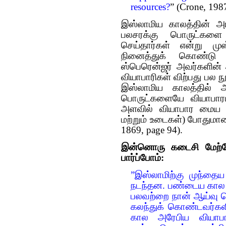
resources?
” (Crone, 198
இஸ்லாமிய காலத்தின் அர
பலசரக்கு பொருட்களை 
செய்தார்கள் என்று மு
நினைத்துக் கொண்டு இர
ஸ்பெரென்ஜர் அவர்களின்
வியாபாரிகள் விற்பது பல நூ
இஸ்லாமிய காலத்தில் 
பொருட்களையே வியாபாரம
அளவில் வியாபார மைய ஸ
மற்றும் உடைகள்) போதுமான
1869, page 94).
இன்னொரு கடைசி மேற்கோள
பார்ப்போம்:
”இஸ்லாமிற்கு முந்தை
நடந்தன. பண்டைய கால அ
பலவற்றை நான் ஆய்வு செ
கலந்துக் கொண்டவர்கள
கால அரேபிய வியாபார