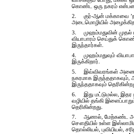
கொண்ட ஒரு நகரம் என்பதை
2.
குர்-ஆன் மக்காவை ’ந
அடைமொழியில் அழைக்கிற
3.
முஹம்மதுவின் முதல்
வியாபாரம் செய்துக் கொ
இருந்தார்கள்.
4.
முஹம்மதுவும் வியாப
இருக்கிறார்.
5.
இவ்விவரங்கள் அனைத்
நகரமாக இருந்ததாகவும், அ
இருந்ததாகவும் தெரிகின்ற
6.
இது மட்டுமல்ல, இதர 
வழியில் தங்கி இளைப்பாறு
தெரிகின்றது.
7.
ஆனால், மேற்கண்ட அன
சௌதியில் உள்ள இஸ்லாமிய 
தொல்லியல், புவியியல், சர