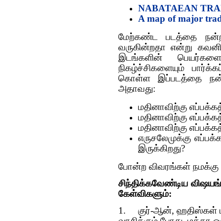
NABATAEAN TRA
A map of major trad
மேற்கண்ட படத்தை நன்ற
வருகின்றதா என்று கவனி
இடங்களின் பெயர்களை
நிகழ்ச்சிகளையும் பார்
கொள்ள இப்படத்தை நன்
அதாவது:
மதினாவிற்கு எப்பக்கத
மதினாவிற்கு எப்பக்க
மதினாவிற்கு எப்பக்கத
எருசலேமுக்கு எப்பக்க
இருக்கிறது?
போன்ற விவரங்கள் நமக்கு 
சிந்திக்கவேண்டிய விஷயங்
கேள்விகளும்:
1.
குர்-ஆன், ஹதிஸ்கள்
வாசிக்கும் போது, மக்கா 