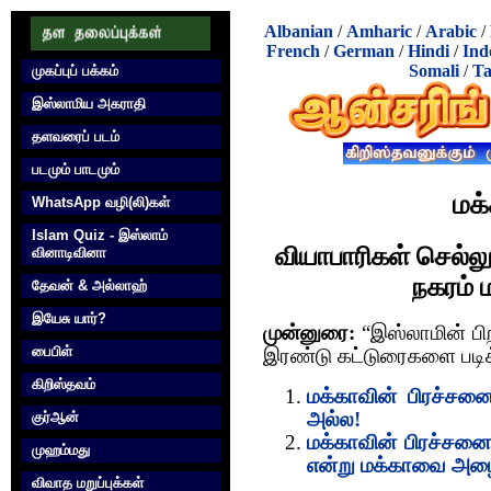
Albanian
/
Amharic
/
Arabic
/
French
/
German
/
Hindi
/
Ind
Somali
/
Ta
முகப்புப் பக்கம்
இஸ்லாமிய அகராதி
தளவரைப் படம்
படமும் பாடமும்
மக
WhatsApp வழி(லி)கள்
Islam Quiz - இஸ்லாம்
வியாபாரிகள் செல்ல
வினாடிவினா
நகரம் 
தேவன் & அல்லாஹ்
இயேசு யார்?
முன்னுரை:
“இஸ்லாமின் பி
பைபிள்
இரண்டு கட்டுரைகளை படிக்
கிறிஸ்தவம்
மக்காவின் பிரச்சனை
குர்‍ஆன்
அல்ல!
மக்காவின் பிரச்சனை
முஹம்மது
என்று மக்காவை அழ
விவாத மறுப்புக்கள்