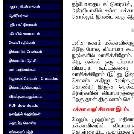
தற்போதைய கட்டுரையில்,
மறுப்பு வீடியோக்கள்
அரேபியாவில் உள்ள மக்கா
ஆசிரியர்கள்
சொல்லும் இரண்டாவது ஆ
புதிய கட்டுரைகள்
ஈமெயில் உரையாடல்
புனித நகரம் மக்காவிலிருந
கேள்வி பதில்கள்
அதே போல, வியாபார கூட்ட
இஸ்லாமில் பெண்கள்
நூல்களில் வாசிக்கிறோம்
இஸ்லாமிய ஆட்சி
அபூ தலிஃப் ஒரு வியாபா
வியாபார கூட்டங்களை மக
ஏன் மாறினார்கள்
வாசிக்கிறோம் (இப்னு இஷா
சிலுவைப்போர்கள் - Crusades
கொண்ட கதிஜா அவர்களும
கொண்டு இருந்த செல்வ
இஸ்லாம்/தீவிரவாதம்
அவர்களின் வியாபாரத்தை
கிறிஸ்தவர்களுக்காக‌
பிறகு தான் திருமணம் செய்
PDF downloads
மக்கா வறட்சியான இடம்:
தளத்தில் தேடுங்கள்
மேலும், முஹம்மது மதினா
தொடர்பு கொள்க‌
மக்காவினரின் வியாபா
கொள்ளையிட முஹம்மது சென
எங்களைப் பற்றி