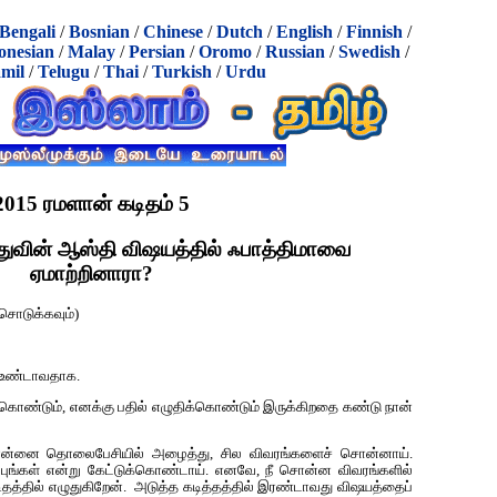
Bengali
/
Bosnian
/
Chinese
/
Dutch
/
English
/
Finnish
/
onesian
/
Malay
/
Persian
/
Oromo
/
Russian
/
Swedish
/
mil
/
Telugu
/
Thai
/
Turkish
/
Urdu
2015 ரமளான் கடிதம் 5
மதுவின் ஆஸ்தி விஷயத்தில் ஃபாத்திமாவை
ஏமாற்றினாரா?
சொடுக்கவும்)
ம் உண்டாவதாக.
க்கொண்டும், எனக்கு பதில் எழுதிக்கொண்டும் இருக்கிறதை கண்டு நான்
், என்னை தொலைபேசியில் அழைத்து, சில விவரங்களைச் சொன்னாய்.
ங்கள் என்று கேட்டுக்கொண்டாய். எனவே, நீ சொன்ன விவரங்களில்
டிதத்தில் எழுதுகிறேன். அடுத்த கடித்தத்தில் இரண்டாவது விஷயத்தைப்