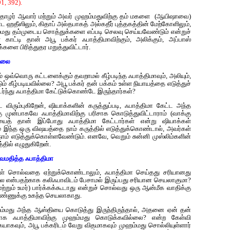
1, 392).
ய தோழர் ஆவார் மற்றும் அவர் முஹம்மதுவிற்கு தம் மகளை (ஆயிஷாவை)
ஹதீஸிலும், கிதாப் அல்தபாகத் அல்கதீர் புத்தகத்தின் மேற்கோளிலும்,
்மது தம்முடைய சொத்துக்களை எப்படி செலவு செய்யவேண்டும் என்றுச்
ாட்டி தான் அபூ பக்கர் ஃபாத்திமாவிற்கும், அலிக்கும், அப்பாஸ்
களை பிரித்துதர மறுத்துவிட்டார்.
ல்லை
் ஒவ்வொரு கட்டளைக்கும் தவறாமல் கீழ்படிந்த ஃபாத்திமாவும், அலியும்,
ம் கீழ்படியவில்லை? அபூ பக்கர் தன் பக்கம் உள்ள நியாயத்தை எடுத்துச்
்ந்து ஃபாத்திமா கேட்டுக்கொண்டே இருந்தார்கள்?
ிரும்புகிறேன், ஷியாக்களின் கருத்துப்படி, ஃபாத்திமா கேட்ட அந்த
ு முன்பாகவே ஃபாத்திமாவிற்கு பரிசாக கொடுத்துவிட்டாராம் (வாக்கு
ியைத் தான் இப்போது ஃபாத்திமா கேட்டார்கள் என்று ஷியாக்கள்
 இந்த ஒரு விஷயத்தை நாம் கருத்தில் எடுத்துக்கொண்டால், அவர்கள்
ம் எடுத்துக்கொள்ளவேண்டும். எனவே, வெறும் சுன்னி முஸ்லிம்களின்
தில் எழுதுகிறேன்.
அவமதித்த ஃபாத்திமா
ள் சொல்வதை ஏற்றுக்கொண்டாலும், ஃபாத்திமா செய்தது சரியானது
ை என்பதற்காக கலிஃபாவிடம் பேசாமல் இருப்பது சரியான செயலாகுமா?
மற்றும் உமர்) பார்க்கக்கூடாது என்றுச் சொல்வது ஒரு ஆன்மீக வாதிக்கு
ெண்ணுக்கு உகந்த செயலாகாது.
ஹம்மது அந்த ஆஸ்தியை கொடுத்து இருந்திருந்தால், அதனை ஏன் தன்
ாக ஃபாத்திமாவிற்கு முஹம்மது கொடுக்கவில்லை? என்ற கேள்வி
ையாகவும், அபூ பக்கரிடம் வேறு விதமாகவும் முஹம்மது சொல்லியுள்ளார்