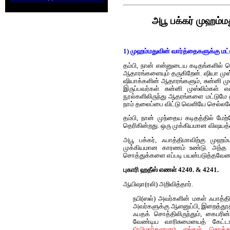
அபூ பக்கர் முஹம்
1) முஹம்மதுவின் வார்த்தைகளுக்கு மட்டு
தம்பி, நான் என்னுடைய கடிதங்களில் 
ஆதாரங்களையும் தருகிறேன். ஷியா மு
ஷியாக்களின் ஆதாரங்களும், சுன்னி மு
இருப்பவர்கள் சுன்னி முஸ்லிம்கள் 
நூல்களிலிருந்து ஆதரங்களை மட்டுமே 
நாம் தலைப்பை விட்டு வெளியே செல்லவ
தம்பி, நான் முந்தைய கடிதத்தில் மே
தெரிகின்றது. ஒரு முக்கியமான விஷயத
அபூ பக்கர், ஃபாத்திமாவிற்கு முஹம
முக்கியமான காரணம் உண்டு. அந்த ஹ
சொத்துக்களை எப்படி பயன்படுத்தவேண்ட
புகாரி ஹதீஸ் எணள் 4240. & 4241.
ஆயிஷா(ரலி) அறிவித்தார்.
நபி(ஸல்) அவர்களின் மகள் ஃபாத்திம
அவர்களுக்கு ஆளனுப்பி, இறைத்தூதர்
ஃபதக் சொத்திலிருந்தும், கைபரின் 
வேண்டிய வாரிசுமையைத் கேட்ட
('நபிமார்களான) எங்கள் சொத்து