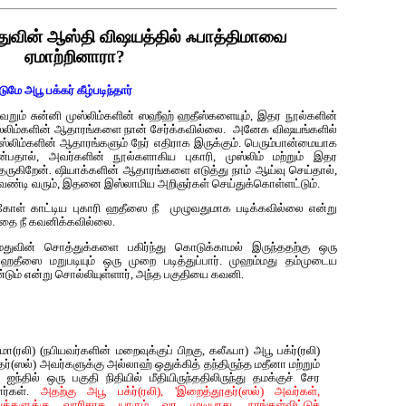
மதுவின் ஆஸ்தி விஷயத்தில் ஃபாத்திமாவை
ஏமாற்றினாரா?
மே அபூ பக்கர் கீழ்படிந்தார்
வெறும் சுன்னி முஸ்லிம்களின் ஸஹீஹ் ஹதீஸ்களையும், இதர நூல்களின்
ஸ்லிம்களின் ஆதாரங்களை நான் சேர்க்கவில்லை. அனேக விஷயங்களில்
ஸ்லிம்களின் ஆதாரங்களும் நேர் எதிராக இருக்கும். பெரும்பான்மையாக
என்பதால், அவர்களின் நூல்களாகிய புகாரி, முஸ்லிம் மற்றும் இதர
தருகிறேன். ஷியாக்களின் ஆதாரங்களை எடுத்து நாம் ஆய்வு செய்தால்,
ேண்டி வரும், இதனை இஸ்லாமிய அறிஞர்கள் செய்துக்கொள்ளட்டும்.
ற்கோள் காட்டிய புகாரி ஹதீஸை நீ முழுவதுமாக படிக்கவில்லை என்று
்தை நீ கவனிக்கவில்லை.
்மதுவின் சொத்துக்களை பகிர்ந்து கொடுக்காமல் இருந்ததற்கு ஒரு
தீஸை மறுபடியும் ஒரு முறை படித்துப்பார். முஹம்மது தம்முடைய
ும் என்று சொல்லியுள்ளார், அந்த பகுதியை கவனி.
ா(ரலி) (நபியவர்களின் மறைவுக்குப் பிறகு, கலீஃபா) அபூ பக்ர்(ரலி)
(ஸல்) அவர்களுக்கு அல்லாஹ் ஒதுக்கித் தந்திருந்த மதீனா மற்றும்
ஐந்தில் ஒரு பகுதி நிதியில் மீதியிருந்ததிலிருந்து தமக்குச் சேர
ார்கள்.
அதற்கு அபூ பக்ர்(ரலி), 'இறைத்தூதர்(ஸல்) அவர்கள்,
க்களுக்கு வாரிசாக யாரும் வர முடியாது. நாங்கள்விட்டுச்