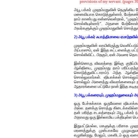
provisions of my servant. (pages 39
அபூ பக்கர் முஹம்மதுவின் நெருங்கி
மனைவியாக கொடுத்துள்ளார். மேற்கண்ட 
நாம் காண்பது என்னவென்றால், “முஹம
சொல்லியுள்ளார்”. அதனை மேற்கோள் க
அவர்களுக்கும் முஹம்மதுவின் சொத்துக்
2) அபூ பக்கர் ஃபாத்திமாவை ஏமாற்றவி
முஹம்மதுவின் வாயிலிருந்து வெளிப்படும
அப்பாஸும், ஏன் இந்த கட்டளைக்கு மட்டு
சொல்லிவிட்ட பிறகும், ஏன் அவரை தொடர
இன்னொரு விவரத்தை இங்கு குறிப்பிட வ
ஆஸ்தியை, முஹம்மது தாம் மரிப்பதற்க
கொடுத்துவிட்டாராம்). அந்த ஆஸ்த
சொல்லுவார்கள். ஷியாக்கள் சொல்லும்
சொல்லும் அனைத்து விவரங்களையும் நா
ஆதாரங்களை மட்டுமே நான் இந்த கடிதத்
3) அபூ பக்கரையும், முஹம்மதுவையும் 
ஒரு பேச்சுக்காக ஒருவேளை ஷியாக்க
அல்ல. தனக்கு சொத்து கிடைக்கவில்ல
தன் மரித்த சடலத்தையும் அபூ பக்கர் (
அதாவது ஒரு இஸ்லாமிய பக்தியுள்ள ப
இதுமட்டுமல்ல, மகளுக்கு பரிசாக மு
மரணத்துக்கு முன்பாகவே முழுவதும
எழுகின்றது. மேலும், மகளிடம் ஒரு வக