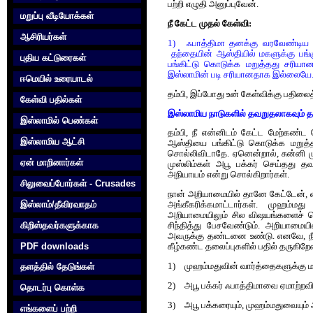
பற்றி எழுதி அனுப்புவேன்.
மறுப்பு வீடியோக்கள்
நீ கேட்ட முதல் கேள்வி:
ஆசிரியர்கள்
1)
ஃபாத்திமா தனக்கு வரவேண்டிய 
தந்தையின் ஆஸ்தியில் மகளுக்கு பங்
புதிய கட்டுரைகள்
பங்கிட்டு கொடுக்க மறுத்தது சரியா
இஸ்லாமின் படி சரியானதாக இல்லையே
ஈமெயில் உரையாடல்
தம்பி, இப்போது உன் கேள்விக்கு பதிலை
கேள்வி பதில்கள்
இஸ்லாமிய நாடுகளில் தவறுதலாகவும் த
இஸ்லாமில் பெண்கள்
தம்பி, நீ என்னிடம் கேட்ட மேற்கண்ட 
இஸ்லாமிய ஆட்சி
ஆஸ்தியை பங்கிட்டு கொடுக்க மறுத்
சொல்லிவிடாதே. ஏனென்றால், சுன்னி முஸ
ஏன் மாறினார்கள்
முஸ்லிம்கள் அபூ பக்கர் செய்தது த
அநியாயம் என்று சொல்கிறார்கள்.
சிலுவைப்போர்கள் - Crusades
நான் அறியாமையில் தானே கேட்டேன், 
இஸ்லாம்/தீவிரவாதம்
அங்கீகரிக்கமாட்டார்கள். முஹம்மது
அறியாமையிலும் சில விஷயங்களைச் ச
கிறிஸ்தவர்களுக்காக‌
சிந்தித்து பேசவேண்டும். அறியாமையி
அவருக்கு தண்டனை உண்டு. எனவே, நீ எ
PDF downloads
கீழ்கண்ட தலைப்புகளில் பதில் தருகிறேன
தளத்தில் தேடுங்கள்
1)
முஹம்மதுவின் வார்த்தைகளுக்கு மட்ட
2)
அபூ பக்கர் ஃபாத்திமாவை ஏமாற்றவ
தொடர்பு கொள்க‌
3)
அபூ பக்கரையும், முஹம்மதுவையும்
எங்களைப் பற்றி