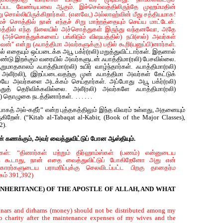
ப்பட வேண்டியவை ஆகும். இச்செல்வத்திலிருந்தே முஹம்மதின்
ன்று சொல்லியிருக்கிறார்கள். (எனவே,) அல்லாஹ்வின் மீது சத்தியமாக!
ச் சொத்தில் நான் எந்தச் சிறு மாற்றத்தையும் செய்ய மாட்டேன்.
லத்தில் எந்த நிலையில் அச்சொத்துகள் இருந்து வந்தனவோ, அதே
 (அச்சொத்துக்களைப் பங்கிடும் விஷயத்தில்) நபி(ஸல்) அவர்கள்
ன்" என்று (ஃபாத்திமா அவர்களுக்கு) பதில் கூறி(யனுப்பி)னார்கள்.
ல் எதையும் ஒப்படைக்க அபூ பக்ர்(ரலி) மறுத்துவிட்டார்கள். இதனால்
கொண்டு இறக்கும் வரையில் அவர்களுடன் ஃபாத்திமா(ரலி) பேசவில்லை.
ுமாதகாலம் ஃபாத்திமா(ரலி) உயிர் வாழ்ந்தார்கள். ஃபாத்திமா(ரலி)
லீ(ரலி), (இறப்படைவதற்கு முன் ஃபாத்திமா அவர்கள் கேட்டுக்
யே அவர்களை அடக்கம் செய்தார்கள். அப்போது அபூ பக்ர்(ரலி)
துத் தெரிவிக்கவில்லை. அலீ(ரலி) அவர்களே ஃபாத்திமா(ரலி)
ழுகை நடத்தினார்கள். . . . . . .
தபாகத் அல்-கதீர்” என்ற புத்தகத்திலும் இந்த விவரம் உள்ளது, அதனையும்
றேன். (“Kitab al-Tabaqat al-Kabir, (Book of the Major Classes),
2).
கணக்கும், அவர் வைத்துவிட்டுப் போன ஆஸ்தியும்.
ள்: “தினார்கள் மற்றும் திர்ஹாம்ஸ்கள் (பணம்) என்னுடைய
படக் கூடாது, நான் எதை வைத்துவிட்டுப் போகிறேனோ அது என்
காரர்களுடைய பராமரிப்புக்கு செலவிடப்பட்ட பிறகு தானதர்ம
கம் 391,392)
NHERITANCE) OF THE APOSTLE OF ALLAH, AND WHAT
dinars and dirhams (money) should not be distributed among my
to charity after the maintenance expenses of my wives and the