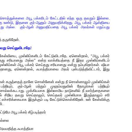
சொத்துக்களை அபூ பக்கரிடம் கேட்டதில் எந்த ஒரு தவறும் இல்லை.
கு உண்டு, இதனை குர்-ஆனும் அனுமதிக்கிறது. அபூ பக்கர் ஆஸ்தியை
னது அல்ல. குர்-ஆன் அனுமதிப்பதை அபூ பக்கர் அவர்கள் மறுப்பது
.
த் தருகிறேன்.
வறு செய்துவிடாதே!
கேள்வியை, முஸ்லிம்களிடம் கேட்டுவிடாதே. ஏனென்றால், “அபூ பக்கர்
தது சரியானது அல்ல” என்ற வாக்கியத்தை நீ இதர முஸ்லிம்களிடம்
்லிம்கள் அபூ பக்கர் செய்தது சரியானது என்று நம்புகிறார்கள். ஷியா
வறானது, ஏனென்றால், ஃபாத்திமாவை அவர் புன்படுத்திவிட்டார், இது
என் கருத்தைத் தானே சொன்னேன் என்று நீ சொன்னாலும் முஸ்லிம்கள்
 பற்றியும், குர்-ஆன் மற்றும் முஹம்மதுவின் தோழர்கள் பற்றியும்
ொல்லக்கூடாது. முக்கியமாக இஸ்லாமிய நாடுகளில் நீ வார்த்தைகளை
ல் சிறிய தவறு செய்தாலும், செய்தவர் முஸ்லிமாக இருந்தாலும் சரி
ச்சரிக்கையாக இருக்கும் படி கேட்டுக்கொள்கிறேன். உன் கேள்விக்கு
்.
ுமே அபூ பக்கர் கீழ்படிந்தார்
ில்லை
 அவமதித்த ஃபாத்திமா