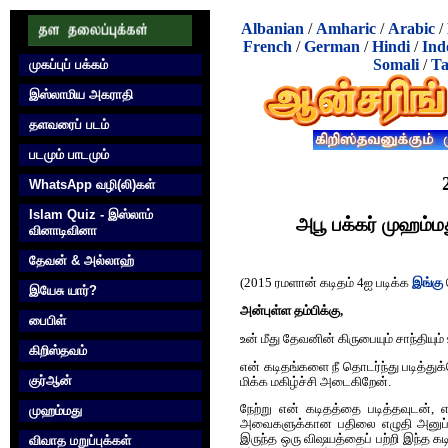
Albanian
/
Amharic
/
Arabic
/
French
/
German
/
Hindi
/
Ind
Somali
/
Ta
முகப்புப் பக்கம்
இஸ்லாமிய அகராதி
தளவரைப் படம்
படமும் பாடமும்
WhatsApp வழி(லி)கள்
Islam Quiz - இஸ்லாம்
அபூ பக்கர் முஹம்
வினாடிவினா
தேவன் & அல்லாஹ்
(2015 ரமளான் கடிதம் 4ஐ படிக்க
இங்கு
இயேசு யார்?
அன்புள்ள தம்பிக்கு,
பைபிள்
உன் மீது தேவனின் கிருபையும் சாந்தியு
கிறிஸ்தவம்
என் கடிதங்களை நீ தொடர்ந்து படித்து
குர்‍ஆன்
மிக்க மகிழ்ச்சி அடைகிறேன்.
நேற்று என் கடிதத்தை படித்தவுடன
முஹம்மது
அவைகளுக்கான பதிலை எழுதி அனுப்பு
இருந்த ஒரு விஷயத்தைப் பற்றி இந்த க
விவாத மறுப்புக்கள்