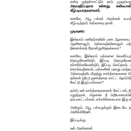
என்ற குற்றச்சாட்டும் நாம் முஹம்ம
அவமதிப்பதாக உள்ளது. கலிஃபாவி
கீழ்படியாதவராவார்.
எனவே, அபூ பக்கர் அவர்கள் ஃபாத்
கீழ்படிந்தார் அவ்வளவு தான்.
முடிவுரை:
இஸ்லாம் மனிதர்களின் பண ஆசையை கதர்
ஆனினாலும், அல்லாஹ்வினாலும் மற்
நினைக்கத் தோன்றுகிறதல்லவா?
எனவே, இஸ்லாம் மக்களை வெளிப்பு
தொழவேண்டும், இப்படி தொழவேண
உச்சரிக்கவேண்டும். இப்படி செய்தால்
சொல்வதினால், மக்களின் மனது மாற்றமட
அல்லாஹ்விடமிருந்து வார்த்தைகளை பெற்
தங்கள் (தீய) குணத்தை காட்ட ஆரம்பித்
கேட்டு இருப்பார்களா?
தம்பி, உன் வார்த்தைகளைக் கேட்டால், 
மறுத்தால், அதனை நீ அறியாமையில் 
நம்பமாட்டார்கள், எச்சரிக்கையாக இரு 
அலிகும், அபூ பக்கருக்கும் இடையே நட
அளிக்கிறேன்.
இப்படிக்கு
உன் அண்ணன்