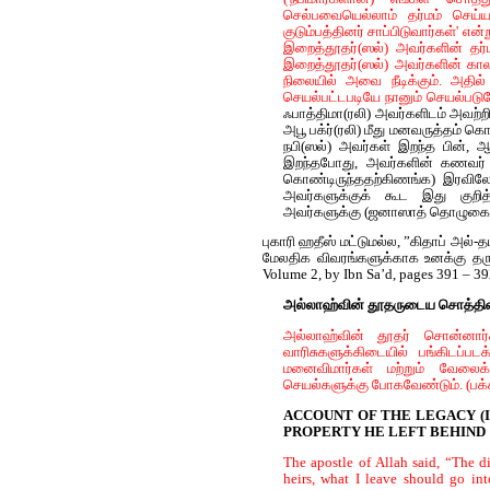
செல்பவையெல்லாம் தர்மம் செய்ய
குடும்பத்தினர் சாப்பிடுவார்கள்' எ
இறைத்தூதர்(ஸல்) அவர்களின் தர்ம
இறைத்தூதர்(ஸல்) அவர்களின் கா
நிலையில் அவை நீடிக்கும். அதில்
செயல்பட்டபடியே நானும் செயல்படுவே
ஃபாத்திமா(ரலி) அவர்களிடம் அவற்றி
அபூ பக்ர்(ரலி) மீது மனவருத்தம் 
நபி(ஸல்) அவர்கள் இறந்த பின், ஆற
இறந்தபோது, அவர்களின் கணவர் அ
கொண்டிருந்ததற்கிணங்க) இரவிலே
அவர்களுக்குக் கூட இது குறித்
அவர்களுக்கு (ஜனாஸாத் தொழுகை) தொ
புகாரி ஹதீஸ் மட்டுமல்ல, ”கிதாப் அல்-
மேலதிக விவரங்களுக்காக உனக்கு தருகி
Volume 2, by Ibn Sa’d, pages 391 – 39
அல்லாஹ்வின் தூதருடைய சொத்தின் 
அல்லாஹ்வின் தூதர் சொன்னார்க
வாரிசுகளுக்கிடையில் பங்கிடப்
மனைவிமார்கள் மற்றும் வேலைக்
செயல்களுக்கு போகவேண்டும். (பக்
ACCOUNT OF THE LEGACY (I
PROPERTY HE LEFT BEHIND
The apostle of Allah said, “The 
heirs, what I leave should go in