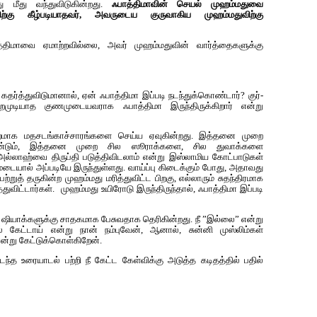
து மீது வந்துவிடுகின்றது.
ஃபாத்திமாவின் செயல் முஹம்மதுவை
ற்கு கீழ்படியாதவர், அவருடைய குருவாகிய முஹம்மதுவிற்கு
திமாவை ஏமாற்றவில்லை, அவர் முஹம்மதுவின் வார்த்தைகளுக்கு
த்துவிடுமானால், ஏன் ஃபாத்திமா இப்படி நடந்துக்கொண்டார்? குர்-
றமுடியாத குணமுடையவராக ஃபாத்திமா இருந்திருக்கிறார் என்று
றமாக மதசடங்காச்சாரங்களை செய்ய ஏவுகின்றது. இத்தனை முறை
்டும், இத்தனை முறை சில ஸூராக்களை, சில துவாக்களை
, அல்லாஹ்வை திருப்தி படுத்திவிடலாம் என்று இஸ்லாமிய கோட்பாடுகள்
ையால் அப்படியே இருந்துள்ளது. வாய்ப்பு கிடைக்கும் போது, அதாவது
றுத் தருகின்ற முஹம்மது மரித்துவிட்ட பிறகு, எல்லாரும் சுதந்திரமாக
துவிட்டார்கள். முஹம்மது உயிரோடு இருந்திருந்தால், ஃபாத்திமா இப்படி
நீ ஷியாக்களுக்கு சாதகமாக பேசுவதாக தெரிகின்றது. நீ ”இல்லை” என்று
கேட்டாய் என்று நான் நம்புவேன், ஆனால், சுன்னி முஸ்லிம்கள்
என்று கேட்டுக்கொள்கிறேன்.
ந்த உரையாடல் பற்றி நீ கேட்ட கேள்விக்கு அடுத்த கடிதத்தில் பதில்