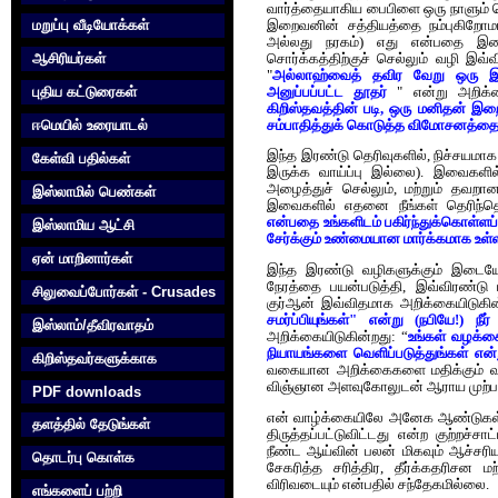
வார்த்தையாகிய பைபிளை ஒரு நாளும் கெட
மறுப்பு வீடியோக்கள்
இறைவனின் சத்தியத்தை நம்புகிறோமா
அல்லது நரகம்) எது என்பதை இறைவன
ஆசிரியர்கள்
சொர்க்கத்திற்குச் செல்லும் வழி இவ
"
அல்லாஹ்வைத் தவிர வேறு ஒரு இ
புதிய கட்டுரைகள்
அனுப்பப்பட்ட தூதர்
" என்று அறிக்கை
கிறிஸ்தவத்தின் படி, ஒரு மனிதன் இ
ஈமெயில் உரையாடல்
சம்பாதித்துக் கொடுத்த விமோசனத்தை/
இந்த இரண்டு தெரிவுகளில், நிச்சயம
கேள்வி பதில்கள்
இருக்க வாய்ப்பு இல்லை). இவைகளில் 
அழைத்துச் செல்லும், மற்றும் தவறான
இஸ்லாமில் பெண்கள்
இவைகளில் எதனை நீங்கள் தெரிந்தெட
என்பதை உங்களிடம் பகிர்ந்துக்கொள்ளப
இஸ்லாமிய ஆட்சி
சேர்க்கும் உண்மையான மார்க்கமாக உள்
ஏன் மாறினார்கள்
இந்த இரண்டு வழிகளுக்கும் இடையே
நேரத்தை பயன்படுத்தி, இவ்விரண்டு
சிலுவைப்போர்கள் - Crusades
குர்ஆன் இவ்விதமாக அறிக்கையிடுகி
சமர்ப்பியுங்கள்" என்று (நபியே!) நீர்
இஸ்லாம்/தீவிரவாதம்
அறிக்கையிடுகின்றது: “
உங்கள் வழக்கை
நியாயங்களை வெளிப்படுத்துங்கள் என்
கிறிஸ்தவர்களுக்காக‌
வகையான அறிக்கைகளை மதிக்கும் வண
விஞ்ஞான அளவுகோலுடன் ஆராய முற்பட
PDF downloads
என் வாழ்க்கையிலே அனேக ஆண்டுகள் குர
தளத்தில் தேடுங்கள்
திருத்தப்பட்டுவிட்டது என்ற குற்ற
நீண்ட ஆய்வின் பலன் மிகவும் ஆச்சரி
தொடர்பு கொள்க‌
சேகரித்த சரித்திர, தீர்க்கதரிச
விரிவடையும் என்பதில் சந்தேகமில்லை.
எங்களைப் பற்றி