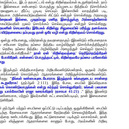
ுக்கப்பட இடம் தரமாட்டார் என்று கிறிஸ்தவர்கள் கூறுகிறார்கள். நாம்
 இல்லையா என்பதைப் பொருத்து நம்முடைய நித்தியம் (சொர்க்கம்
ுடைய தீர்ப்பு முடிவு செய்யும். இஸ்லாமின் வாதத்தின் படி,
்விதமாக அறிக்கையிடுவதினால் கிட்டும் என்றுச் சொல்கிறது அதாவது
றைவன் இல்லை, முஹம்மது மனித இனத்துக்கு அல்லாஹ்வினால்
யிடுவதின் மூலம் சொர்க்கம் செல்லமுடியும் என்றுச் சொல்கிறது.
றைவனின் செயலாகிய இயேசுக் கிறிஸ்து சிலுவையில் மரித்து தனக்காக
விடுதலையை நம்புவது தான் ஒரே வழி என்று கிறிஸ்தவம் சொல்கிறது
.
ாக ஒன்று சரியானது, மற்றொன்று தவறானதாகும் (இரண்டும் சரியானதாக
சரியான தெரிவு நம்மை நித்திய வாழ்விற்குள் (சொர்க்கத்திற்குள்)
 தெரிவு நம்மை நித்திய அழிவிற்குள் அழைத்துச் செல்லும் (நரகம்).
ுக்கப்போகிறீர்கள்?
நான் ஏன் 'கிறிஸ்தவத்தை' தெரிந்தெடுத்தேன்
் போகிறேன். என்னைப் பொருத்தமட்டில், கிறிஸ்தவமே நம்மை பரலோகில்
ளது
.
 இருக்கும் வித்தியாசத்தை அறியவேண்டுமென்றால், ஒருவர் அதிக
 மார்க்கங்கள் கொடுக்கும் ஆதாரங்களை அறிந்துக்கொள்ளவேண்டும்.
ன்றது:
"
நீங்கள் உண்மையுடையோராக இருந்தால் உங்களுடைய சான்றை
 கூறுவீராக!
(குர்ஆன் 2:111). இதே போல, பைபிள் இவ்விதமாக
க் கொண்டுவாருங்கள் என்று கர்த்தர் சொல்லுகிறார்; உங்கள் பலமான
று யாக்கோபின் ராஜா உரைக்கிறார் (ஏசாயா 41:21)
.
” இந்த இரண்டு
்ணமாக, மற்றும் இவர்களின் கட்டளையின்படியும், நான் இவைகளை
ுகிறேன்.
்ஆன் மற்றும் பைபிளை ஒப்பிட்டு படிப்பதற்கு ஒதுக்கினேன். பைபிள்
ச்சாட்டிற்கு தேவையான ஆதாரங்களை தேடுவதில் செலவழித்தேன். இந்த
யத்தை உண்டாக்கியது. இந்த கட்டுரைகளை படிக்கும் வாசகர்கள், நான்
ன மற்றும் விஞ்ஞான ஆதராங்களை காணும் போது, அவர்களின் அறிவு