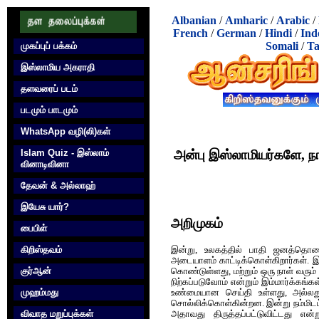
Albanian
/
Amharic
/
Arabic
/
French
/
German
/
Hindi
/
Ind
Somali
/
Ta
முகப்புப் பக்கம்
இஸ்லாமிய அகராதி
தளவரைப் படம்
படமும் பாடமும்
WhatsApp வழி(லி)கள்
அன்பு இஸ்லாமியர்களே, ந
Islam Quiz - இஸ்லாம்
வினாடிவினா
தேவன் & அல்லாஹ்
இயேசு யார்?
அறிமுகம்
பைபிள்
கிறிஸ்தவம்
இன்று, உலகத்தில் பாதி ஜனத்த
அடையாளம் காட்டிக்கொள்கிறார்கள். 
குர்‍ஆன்
கொண்டுள்ளது, மற்றும் ஒரு நாள் வரும்
நிற்கப்படுவோம் என்றும் இம்மார்க்கங்
முஹம்மது
உண்மையான செய்தி உள்ளது, அல்லது
சொல்லிக்கொள்கின்றன. இன்று நம்மிடம்
விவாத மறுப்புக்கள்
அதாவது திருத்தப்பட்டுவிட்டது எ