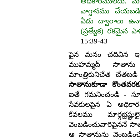
అధికారములేదు. మర
వాగ్దానము చేయబడి
ఏడు ద్వారాలు ఉన్న
(ప్రత్యేక) రకమైన పా
15:39-43
పైన మనం చదివిన ఇస
ముహమ్మద్‌ సాతా
మాంత్రికునిచేత చేతబ
సాతానుకూడా కొంతవర
ఐతే గమనించండి - సూర
సేవకులపైన ఏ అధికారమ
కేవలము మార్గభ్రష్
వెంబడించువారిపైననే స
ఆ సాతానును వెంబడిం