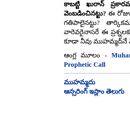
కాబట్టి ఖురాన్ ప్రకా
వెంబడించినట్టు?
ఈ రోజున
గతిపాలైనట్టు? తార్కి
వారెవరైనాసరే ఈ ప్రశ్నలక
కూడా నీవు ముహమ్మద్‌‍న
ఆంగ్ల మూలం -
Muha
Prophetic Call
ముహమ్మదు
ఆన్సరింగ్ ఇస్లాం తెలుగు