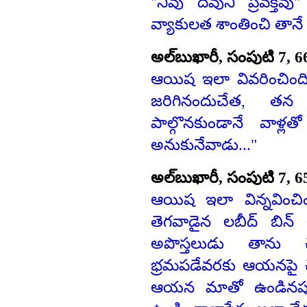
"నీవు దేవుని ప్రవక్తవ
వ్యాకులత శాంతించి తానే 
అల్‌బుఖారీ, సంపుటి 7, 6
ఆయిష ఇలా వివరించింది:
జరిగినందుచేత, తన
పాల్గొనకుండానే వాళ్లత
అనుకునేవాడు..."
అల్‌బుఖారీ, సంపుటి 7, 6
ఆయిష ఇలా విన్నవించి
తెగవాడైన లబీద్‌ బిన్‌
అపొస్తలుడు తాను చ
భ్రమపడేవరకు ఆయనపై చే
ఆయన మాతో ఉండినప్పు