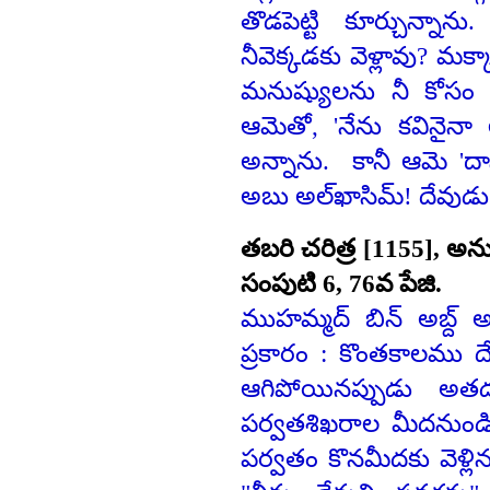
తొడపెట్టి కూర్చున్నాన
నీవెక్కడకు వెళ్లావు? మక్
మనుష్యులను నీ కోసం 
ఆమెతో, 'నేను కవినైనా 
అన్నాను. కానీ ఆమె 'దాన
అబు అల్‌ఖాసిమ్‌! దేవుడ
తబరి చరిత్ర [1155], అనువ
సంపుటి 6, 76వ పేజి.
ముహమ్మద్‌ బిన్‌ అబ్ద్‌ అ
ప్రకారం : కొంతకాలము ద
ఆగిపోయినప్పుడు అత
పర్వతశిఖరాల మీదనుండి 
పర్వతం కొనమీదకు వెళ్లి