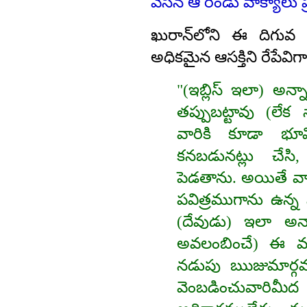
వేసిన ఆ రెండు వాక్యాలు 
ఖురాన్‌లోని ఈ దిగువ
అధికమైన ఆసక్తిని రేపేవి
"(ఇబ్లిస్‌ ఇలా) అన్
తప్పుబట్టావు (లేక 
వారికి కూడా భూ
కనబడునట్లు చేసి,
పెడతాను. అయితే వ
పవిత్రముగాను ఉన్
(దేవుడు) ఇలా అన్న
అవలంబించే) ఈ మా
నడుపు ఋజుమార్గము
వెంబడించువారిమీద