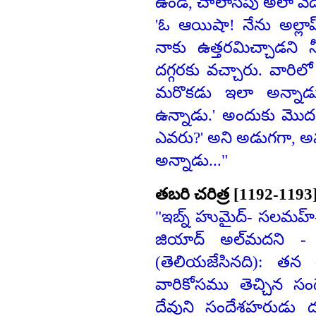
ఉండి, చాలాసేపు అలా వే
'ఓ ఆయిషా! నేను అల్ల
నాకు ఉత్తరమిచ్చాడని 
దగ్గరకు వచ్చారు. వారి
మరొకడు ఇలా అన్నాడు
ఉన్నాడు.' అందుకు మొద
ఎవరు?' అని అడుగగా, అవతల
అన్నాడు..."
తబరి చరిత్ర [1192-1193
"ఇబ్న్‌ హుమైద్- సలమహ్‌-
జియాద్‌ అల్‌మదని - మ
(తెలియజేసినది): తన
వారికోసము తెచ్చిన సం
దేవుని సందేశహరుడు దు