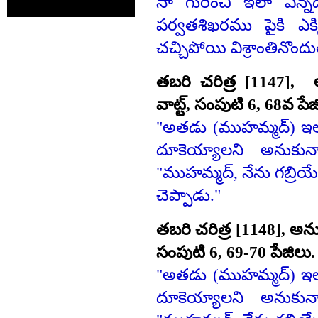
నా గురించి ఇలా ఎన్న
పర్వతశిఖరము పైకి ఎక్క
చచ్చిపోయి విశ్రాంతినొందు
తబరి చరిత్ర [1147], అ
వాట్ట్‌, సంపుటి 6, 68వ పేజ
"అతడు (ముహమ్మద్‌) ఇల
దూకెయ్యాలని అనుకున
"ముహమ్మద్‌, నేను గబ్రియ
చెప్పాడు."
తబరి చరిత్ర [1148], అనువ
సంపుటి 6, 69-70 పేజిలు.
"అతడు (ముహమ్మద్‌) ఇల
దూకెయ్యాలని అనుకున