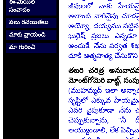
ఈ-మెయిల్
జీవులలో నాకు హేయమై
సంవాదం
అలాంటి వారివైపు చూడన
పలు రచయితలు
అయ్యో, దయ్యము పట్టినవా
మాకు వ్రాయండి
ఖురైష్ ప్రజలు ఎన్నడ
అందుకే, నేను పర్వత శిఖర
మా గురించి
దూకి ఆత్మహత్య చేసుకొని 
తబరి చరిత్ర అనువాదమ
మోంట్‌గోమెరి వాట్ట్‌, సంప
(ముహమ్మద్‌ ఇలా అన్నాడు
సృష్టిలో ఎక్కువ హేయమైన
ఎవరి వైపుకూడా నేను 
చెప్పుకున్నాను, "న
అయ్యుండాలి, లేక పిచ్చివ