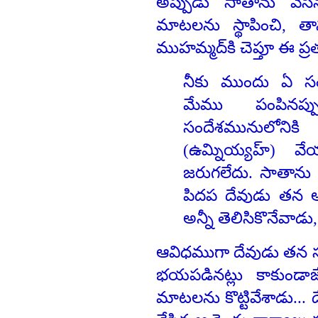
అప్పుడు సాతాను వేసి
మాటలను స్థాపించి, తా
ముహమ్మద్‍కి చెప్తూ ఈ ప్ర
నీకు ముందు ఏ సందే
మేము పంపినప్
సందేశమునులోని
(ఉమ్నియ్యహ్‌) 
జరుగలేదు. సాతాను వే
పిదప దేవుడు తన ఆ
అన్నీ తెలిసికొనేవాడు
ఆవిధముగా దేవుడు తన స
భయపడినట్లు కాకుండాజ
మాటలను కొట్టివేశాడు...