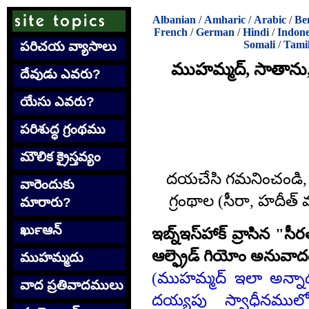
Albanian
/
Amharic
/
Arabic
/
Be
French
/
German
/
Hindi
/
Indone
Somali
/
Tami
పరిచయ వ్యాసాలు
ముహమ్మద్‌, సాతాను
దేవుడు ఎవరు?
యేసు ఎవరు?
పరిశుద్ధ గ్రంథము
మౌలిక క్రైస్తవ్యం
దయచేసి గమనించండి,
వారెందుకు
గ్రంథాల (సీరా, హదీత్‌
మారారు?
ఖుర్‍ఆన్
ఇబ్న్‌ఇస్‍హాక్ వ్రాసిన "సీ
ఆల్ఫ్రెడ్‌ గియోం అనువాద
ముహమ్మదు
(ముహమ్మద్‌ ఇలా అన్నా
వాద ప్రతివాదములు
దయ్యపు స్వాధీనములో