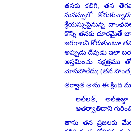
తనకు కలిగి, తన తెగవ
మనస్సులో కోరుకున్నాడ
శ్రేయస్సుపైనున్న వాంఛ
కొన్ని తనకు దూరమైతే బ
జరగాలని కోరుకుంటూ త
అప్పుడు దేవుడు ఇలా 
అస్తమించు నక్షత్రము
మోసపోలేదు; (తన సొంత) 
తర్వాత తాను ఈ క్రింది 
అల్‌లత్‌, అల్‌
ఆతర్వాతిదాని గురిం
తాను తన ప్రజలకు మే