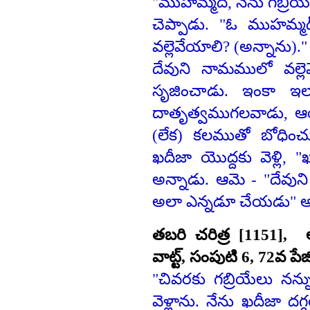
"ముహమ్మద్‌, నేను గబ్రియ
చెప్పాడు. "ఓ ముహమ్మద్‌
వల్లెవేయాలి? (అన్నాను).
దేవుని నామములో వల్లెవ
సృజించాడు. ఇంకా ఇల
దాతృత్వముగలవాడు, ఆయన
(లేక) కలముతో బోధిం
ఖదీజా యొద్దకు వెళ్లి, "
అన్నాడు. ఆమె - "దేవుని
అలా ఎన్నడూ చేయడు" అన
తబరి చరిత్ర [1151], అ
వాట్ట్‌, సంపుటి 6, 72వ పేజ
"చివరకు గబ్రియేలు నన్ను
వెళ్లాను. నేను ఖదీజా ద