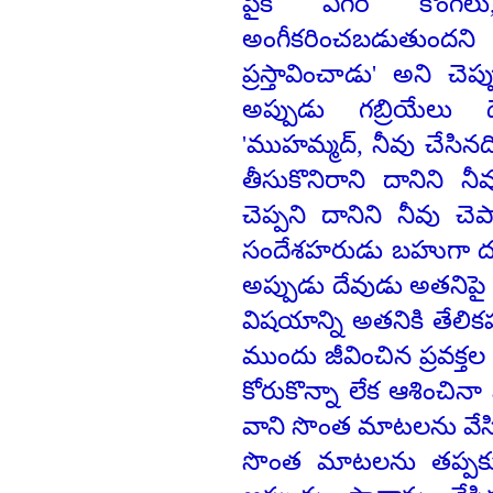
పైకి ఎగిరే కొంగ
అంగీకరించబడుతుందని
ప్రస్తావించాడు' అని చె
అప్పుడు గబ్రియేలు ద
'ముహమ్మద్‌, నీవు చేసినద
తీసుకొనిరాని దానిని నీ
చెప్పని దానిని నీవు చె
సందేశహరుడు బహుగా దుః
అప్పుడు దేవుడు అతనిపై 
విషయాన్ని అతనికి తేలి
ముందు జీవించిన ప్రవక్
కోరుకొన్నా లేక ఆశించిన
వాని సొంత మాటలను వేస
సొంత మాటలను తప్పకుం