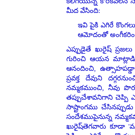
కలిగియున్న కోరికవలన 
మీద వేసింది:
ఇవి పైకి ఎగిరే కొంగ
ఆమోదంతో అంగీకరిం
ఎప్పుడైతే ఖురైష్ ప్రజ
గురించి ఆయన మాట్లాడి
ఆనందించి, ఉత్సాహపడ
ప్రవక్త దేవుని దగ్గరన
నమ్మకముంచి, నీవు పొర
తప్పుచేశావనిగాని చెప్ప
సాష్టాంగము చేసినప్పు
సందేశముపైనున్న నమ్మకమ
ఖురైష్‍తెగవారు కూడా 