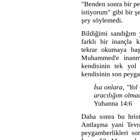
"Benden sonra bir p
istiyorum" gibi bir 
şey söylemedi.
Bildiğimi sandığım 
farklı bir inançla k
tekrar okumaya baş
Muhammed'e inanma
kendisinin tek yo
kendisinin son peyg
İsa onlara, "Yo
aracılığım olma
Yuhanna 14:6
Daha sonra bu hrist
Antlaşma yani Tevra
peygamberlikleri so