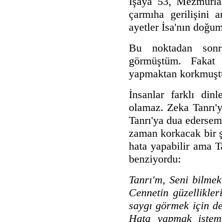
İşaya 53, Mezmurla
çarmıha gerilişini 
ayetler İsa'nın doğu
Bu noktadan sonr
görmüştüm. Fakat 
yapmaktan korkmuştu
İnsanlar farklı din
olamaz. Zeka Tanrı'yı
Tanrı'ya dua edersem
zaman korkacak bir 
hata yapabilir ama 
benziyordu:
Tanrı'm, Seni bilmek
Cennetin güzellikler
saygı görmek için de
Hata yapmak istemi