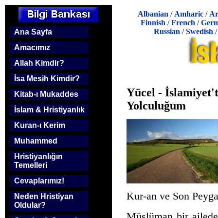
Albanian
/
Amharic
/
Ar
Finnish
/
French
/
Ger
Russian
/
Swedish
Ana Sayfa
Amacımız
Allah Kimdir?
İsa Mesih Kimdir?
Yücel - İslamiyet'
Kitab-ı Mukaddes
Yolculuğum
İslam & Hristiyanlık
Kuran-ı Kerim
Muhammed
Hristiyanlığın
Temelleri
Cevaplarımız!
Kur-an ve Son Peyga
Neden Hristiyan
Oldular?
Müslüman bir ailede