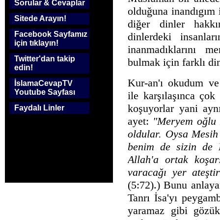
Sorular & Cevaplar
olduğuna inandıgım 
Sitede Arayın!
diğer dinler hakk
Facebook Sayfamız
dinlerdeki insanl
için tıklayın!
inanmadıklarını m
Twitter'dan takip
bulmak için farklı di
edin!
Kur-an'ı okudum ve 
İslamaCevapTV
Youtube Sayfası
ile karşılaşınca çok
koşuyorlar yani ayn
Faydalı Linler
ayet:
"Meryem oğlu Me
oldular. Oysa Mesih 
benim de sizin de 
Allah'a ortak koşar
varacağı yer ateşti
(5:72).) Bunu anlaya
Tanrı İsa'yı peygam
yaramaz gibi gözü