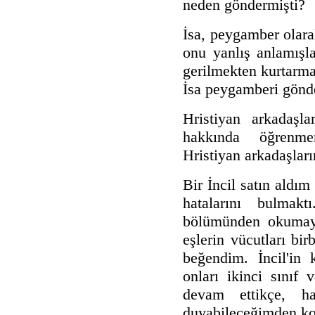
neden göndermişti?
İsa, peygamber olara
onu yanlış anlamışl
gerilmekten kurtarm
İsa peygamberi gönd
Hristiyan arkadaşl
hakkında öğrenme
Hristiyan arkadaşlar
Bir İncil satın ald
hatalarını bulmak
bölümünden okumaya
eşlerin vücutları bir
beğendim. İncil'in
onları ikinci sını
devam ettikçe, ha
duyabileceğimden ko