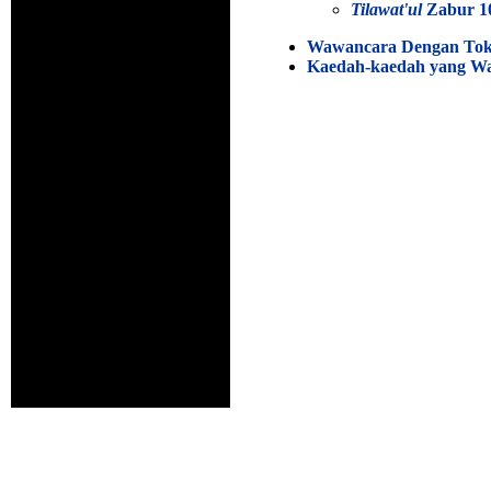
Tilawat'ul
Zabur 1
Wawancara Dengan Toko
Kaedah-kaedah yang Waj