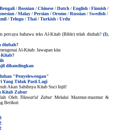
Bengali
/
Bosnian
/
Chinese
/
Dutch
/
English
/
Finnish
/
onesian
/
Malay
/
Persian
/
Oromo
/
Russian
/
Swedish
/
mil
/
Telugu
/
Thai
/
Turkish
/
Urdu
percaya bahawa teks Al-Kitab (Bible) telah diubah?
(I)
,
h diubah?
engenai Al-Kitab: Jawapan kita
-Kitab?
sih
jil dibandingkan
uduhan "Penyelewengan"
ri Yang Tidak Pasti Lagi
uh Akan Sahihnya Kitab Suci Injil!
n Kitab Zabur
tilah Oleh
Tilawat'ul Zabur
Melalui Mazmur-mazmur &
g Berikut:
3
2
2