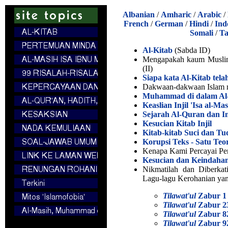
Albanian
/
Amharic
/
Arabic
/
French
/
German
/
Hindi
/
Ind
Somali
/
Ta
Al-Kitab
(Sabda ID)
Mengapakah kaum Muslim 
(II)
Siapa kata Al-Kitab tela
Dakwaan-dakwaan Islam m
Muhammad di dalam Al
Keaslian Injil 'Isa al-Ma
Sejarah Al-Quran dan In
Kesucian Kitab Injil
Kitab-kitab Suci dan T
Korupsi Teks - Satu Teo
Kenapa Kami Percayai Pen
Kesucian dan Keindaha
Nikmatilah dan Diberka
Lagu-lagu Kerohanian yan
Tilawat'ul
Zabur 1
Tilawat'ul
Zabur 2
Tilawat'ul
Zabur 8
Tilawat'ul
Zabur 9