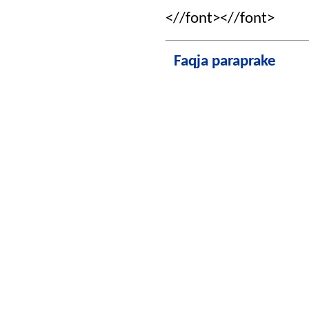
<//font><//font>
Faqja paraprake