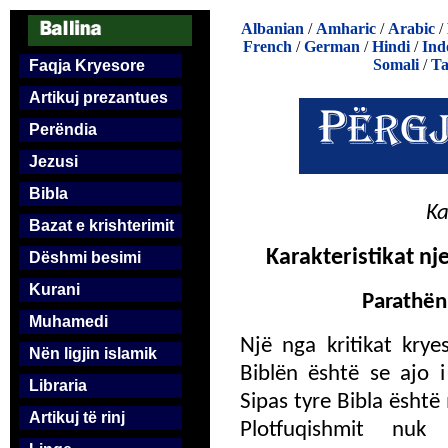
Albanian
/
Amharic
/
Arabic
/
French
/
German
/
Hindi
/
Ind
Somali
/
Ta
Faqja Kryesore
Artikuj prezantues
Perëndia
Jezusi
Bibla
Ka
Bazat e krishterimit
Karakteristikat nj
Dëshmi besimi
Kurani
Parathën
Muhamedi
Një nga kritikat kry
Nën ligjin islamik
Biblën është se ajo i
Libraria
Sipas tyre Bibla ësht
Artikuj të rinj
Plotfuqishmit nuk