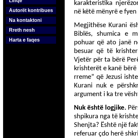
Linqe
karakteristika njerë
Autorët kontribues
në këtë mënyrë e fyen
Na kontaktoni
Megjithëse Kurani ësh
Rreth nesh
Biblës, shumica e m
Harta e faqes
pohuar që ato janë nd
besuar që të krishte
Vjetër për ta bërë Per
krishterët e kanë bërë
rreme” që Jezusi isht
Kurani nuk e përshkr
argument i ka tre vësht
Nuk është logjike.
Për
shpikura nga të krisht
Shenjta? Është një fak
referuar çdo herë shkr