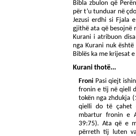
Bibla zbulon që Perënd
për t’u tunduar në çd
Jezusi erdhi si Fjala
gjithë ata që besojnë n
Kurani i atribuon disa
nga Kurani nuk është 
Biblës ka me krijesat e 
Kurani thotë...
Froni
Pasi qiejt ishin
fronin e tij në qiel
tokën nga zhdukja (1
qielli do të çahet
mbartur fronin e A
39:75). Ata që e m
përreth tij luten 