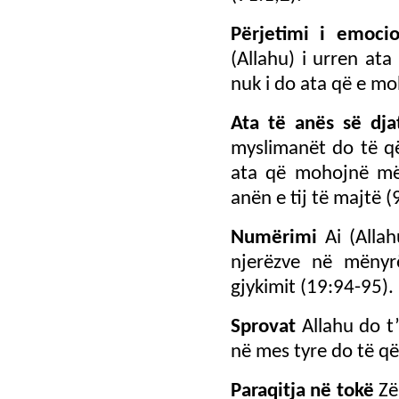
Përjetimi i emoci
(Allahu) i urren at
nuk i do ata që e mo
Ata të anës së dj
myslimanët do të që
ata që mohojnë më
anën e tij të majtë (
Numërimi
Ai (Alla
njerëzve në mënyr
gjykimit (19:94-95).
Sprovat
Allahu do t’
në mes tyre do të që
Paraqitja në tokë
Zë