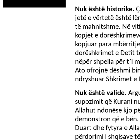
Nuk është historike.
Ç
jetë e vërtetë është l
të mahnitshme. Në viti
kopjet e dorëshkrimeve
kopjuar para mbërritjes
dorëshkrimet e Detit t
nëpër shpella për t’i 
Ato ofrojnë dëshmi bin
ndryshuar Shkrimet e D
Nuk është valide.
Arg
supozimit që Kurani nu
Allahut ndonëse kjo pë
demonstron që e bën. 
Duart dhe fytyra e Al
përdorimi i shqisave të 