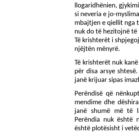
llogaridhënien, gjykim
si neveria e jo-myslima
mbajtjen e qiellit nga
nuk do të hezitojnë të
Të krishterët i shpjego
njëjtën mënyrë.
Të krishterët nuk kanë
për disa arsye shtesë.
janë krijuar sipas imaz
Perëndisë që nënkupt
mendime dhe dëshira s
janë shumë më të lar
Perëndia nuk është n
është plotësisht i vetë