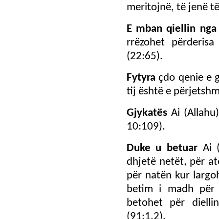
meritojnë, të jenë të
E mban qiellin nga
rrëzohet përderis
(22:65).
Fytyra
çdo qenie e gj
tij është e përjetsh
Gjykatës
Ai (Allahu
10:109).
Duke u betuar
Ai 
dhjetë netët, për a
për natën kur largoh
betim i madh për n
betohet për diell
(91:1,2).