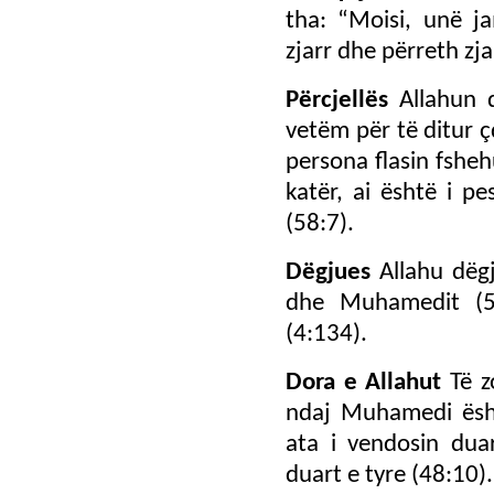
tha: “Moisi, unë ja
zjarr dhe përreth zja
Përcjellës
Allahun q
vetëm për të ditur ç
persona flasin fsheh
katër, ai është i pe
(58:7).
Dëgjues
Allahu dëgj
dhe Muhamedit (5
(4:134).
Dora e Allahut
Të z
ndaj Muhamedi është
ata i vendosin dua
duart e tyre (48:10). 