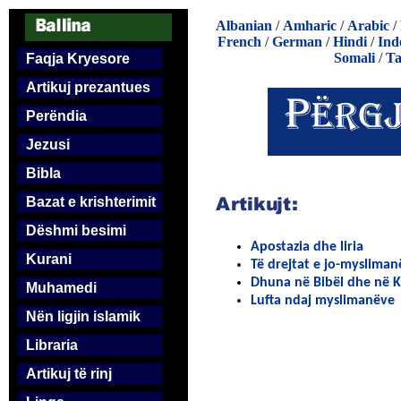
Albanian
/
Amharic
/
Arabic
/
French
/
German
/
Hindi
/
Ind
Somali
/
Ta
Faqja Kryesore
Artikuj prezantues
Perëndia
Jezusi
Bibla
Bazat e krishterimit
Dëshmi besimi
Apostazia dhe liria
Kurani
Të drejtat e jo-mysliman
Dhuna në Bibël dhe në 
Muhamedi
Lufta ndaj myslimanëve
Nën ligjin islamik
Libraria
Artikuj të rinj