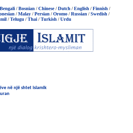
Bengali
/
Bosnian
/
Chinese
/
Dutch
/
English
/
Finnish
/
onesian
/
Malay
/
Persian
/
Oromo
/
Russian
/
Swedish
/
mil
/
Telugu
/
Thai
/
Turkish
/
Urdu
ëve në një shtet islamik
Kuran